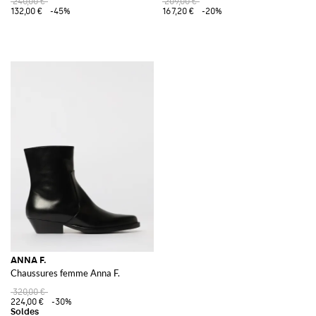
240,00 €
209,00 €
132,00 €
-45%
167,20 €
-20%
ANNA F.
Chaussures femme Anna F.
320,00 €
224,00 €
-30%