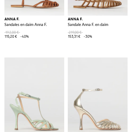
ANNA F.
ANNA F.
Sandales en daim Anna F.
Sandale Anna F. en daim
192,00 €
219,00 €
115,20 €
-40%
153,31 €
-30%