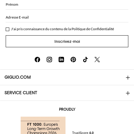
Prénom
Adresse E-mail
J'ai pris connaissance du contenu de la
Politique de Confidentialité
Inscrivez-moi
GIGLIO.COM
SERVICE CLIENT
About
Contacts
AI Disclaimer
PROUDLY
Questions Fréquentes
Achats
Les boutiques
Paiements
Livraisons