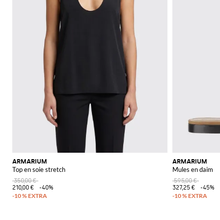
ARMARIUM
ARMARIUM
Top en soie stretch
Mules en daim
350,00 €
595,00 €
210,00 €
-40%
327,25 €
-45%