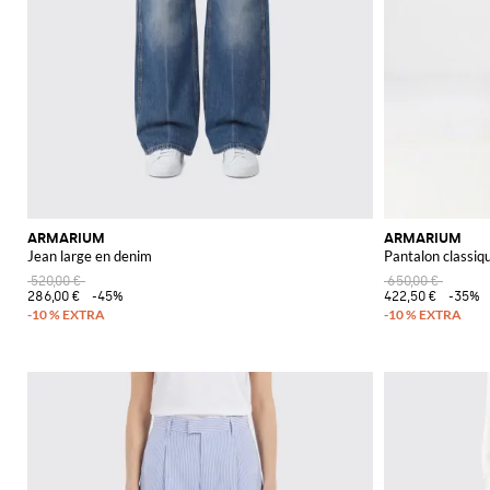
ARMARIUM
ARMARIUM
Jean large en denim
Pantalon classiqu
520,00 €
650,00 €
286,00 €
-45%
422,50 €
-35%