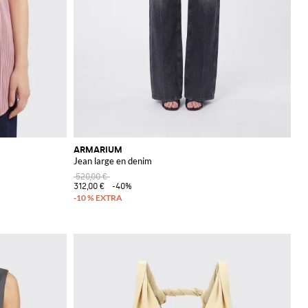
ARMARIUM
Jean large en denim
520,00 €
312,00 €
-40%