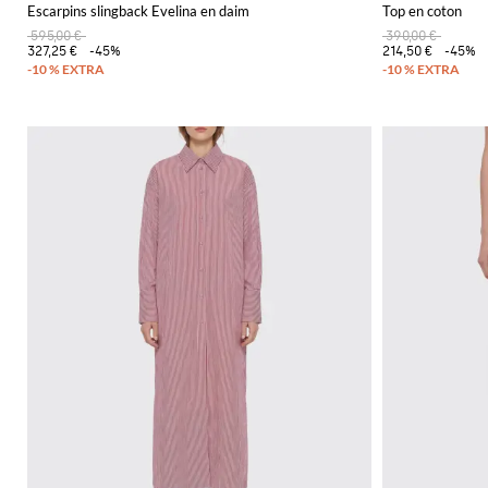
Escarpins slingback Evelina en daim
Top en coton
595,00 €
390,00 €
327,25 €
-45%
214,50 €
-45%