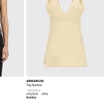
ARMARIUM
Top femme
1 090,00 €
490,50 €
-55%