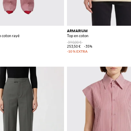
ARMARIUM
n coton rayé
Top en coton
390,00 €
253,50 €
-35%