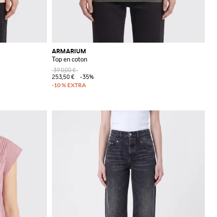
ARMARIUM
Top en coton
390,00 €
253,50 €
-35%