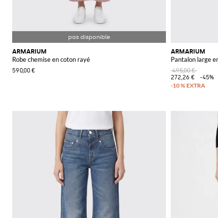
ARMARIUM
ARMARIUM
Robe chemise en coton rayé
Pantalon large e
590,00 €
495,00 €
272,26 €
-45%