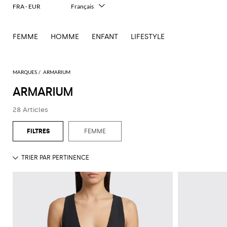
FRA - EUR
Français
Italiano
English
FEMME
HOMME
ENFANT
LIFESTYLE
Deutsch
Español
中文
日本語
MARQUES
ARMARIUM
한국어
ARMARIUM
Русский
28 Articles
FEMME