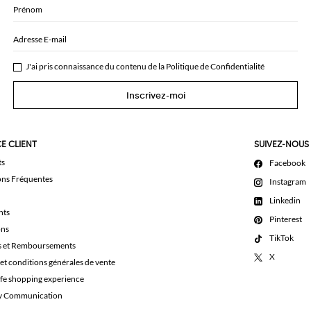
Prénom
Adresse E-mail
J'ai pris connaissance du contenu de la
Politique de Confidentialité
Inscrivez-moi
E CLIENT
SUIVEZ-NOUS
ts
Facebook
ons Fréquentes
Instagram
Linkedin
nts
Pinterest
ons
TikTok
s et Remboursements
X
et conditions générales de vente
afe shopping experience
ty Communication