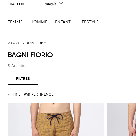
FRA - EUR
Français
Italiano
English
FEMME
HOMME
ENFANT
LIFESTYLE
Deutsch
Español
中文
日本語
MARQUES
BAGNI FIORIO
한국어
BAGNI FIORIO
Русский
5 Articles