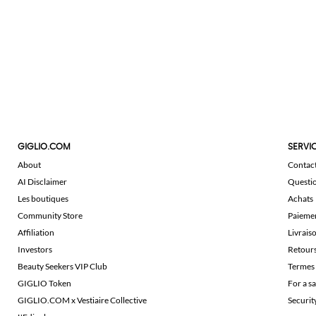
GIGLIO.COM
SERVIC
About
Contac
AI Disclaimer
Questi
Les boutiques
Achats
Community Store
Paieme
Affiliation
Livrais
Investors
Retour
Beauty Seekers VIP Club
Termes 
GIGLIO Token
For a s
GIGLIO.COM x Vestiaire Collective
Securi