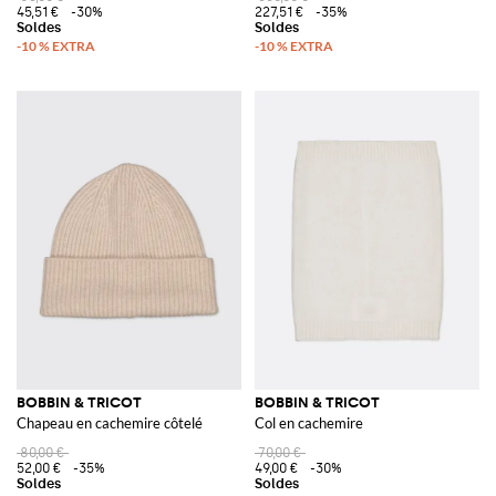
45,51 €
-30%
227,51 €
-35%
BOBBIN & TRICOT
BOBBIN & TRICOT
Chapeau en cachemire côtelé
Col en cachemire
80,00 €
70,00 €
52,00 €
-35%
49,00 €
-30%