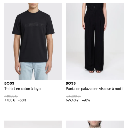
BOSS
BOSS
T-shirt en coton à logo
Pantalon palazzo en viscose à motif g
110,00 €
249,00 €
77,00 €
-30%
149,40 €
-40%