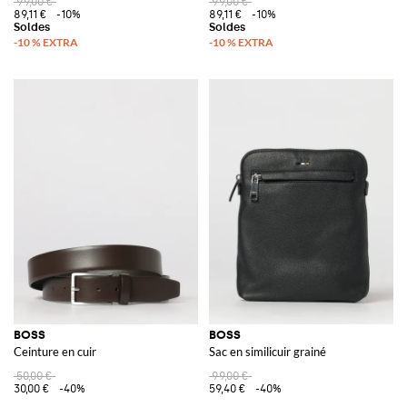
99,00 €
99,00 €
89,11 €
-10%
89,11 €
-10%
BOSS
BOSS
Ceinture en cuir
Sac en similicuir grainé
50,00 €
99,00 €
30,00 €
-40%
59,40 €
-40%