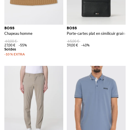
BOSS
BOSS
Chapeau homme
Porte-cartes plat en similicuir grainé 
60,00 €
65,00 €
27,00 €
-55%
39,00 €
-40%