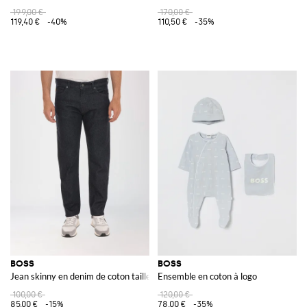
199,00 €
170,00 €
119,40 €
-40%
110,50 €
-35%
BOSS
BOSS
Jean skinny en denim de coton taille moyenne à cinq poches
Ensemble en coton à logo
100,00 €
120,00 €
85,00 €
-15%
78,00 €
-35%