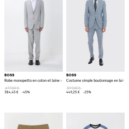
BOSS
BOSS
Robe monopetto en coton et laine vierge rayée
Costume simple boutonnage en laine 
699,00 €
599,00 €
384,45 €
-45%
449,25 €
-25%