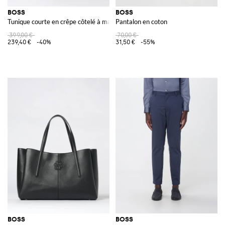
BOSS
BOSS
Tunique courte en crêpe côtelé à manches longues et col rond
Pantalon en coton
399,00 €
70,00 €
239,40 €
-40%
31,50 €
-55%
BOSS
BOSS