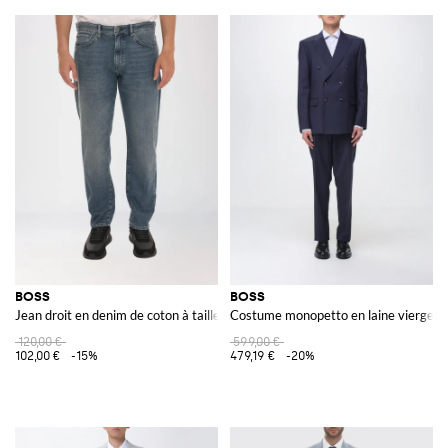
BOSS
BOSS
Jean droit en denim de coton à taille mi-haute
Costume monopetto en laine vierge
120,00 €
599,00 €
102,00 €
-15%
479,19 €
-20%