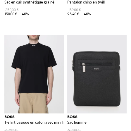
Sac en cuir synthétique grainé
Pantalon chino en twill
250,00 €
159,00 €
150,00 €
-40%
95,40 €
-40%
BOSS
BOSS
T-shirt basique en coton avec mini logo
Sac homme
69,95 €
99,00 €