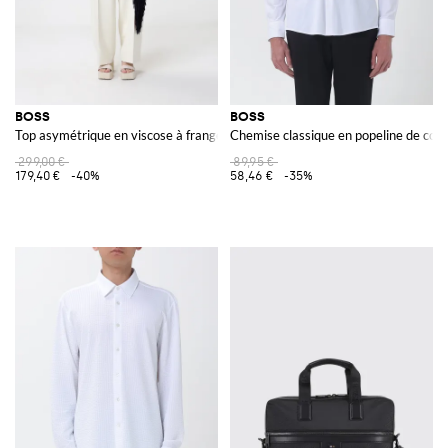
BOSS
BOSS
Top asymétrique en viscose à franges
Chemise classique en popeline de cot
299,00 €
89,95 €
179,40 €
-40%
58,46 €
-35%