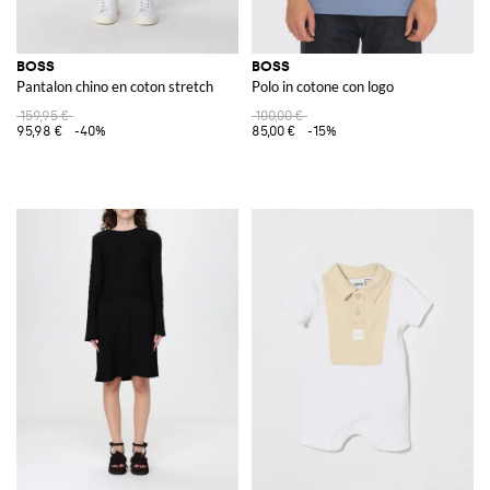
BOSS
BOSS
Pantalon chino en coton stretch
Polo in cotone con logo
159,95 €
100,00 €
95,98 €
-40%
85,00 €
-15%