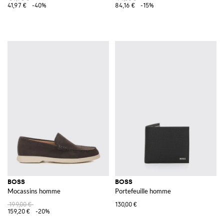
41,97 €
-40%
84,16 €
-15%
BOSS
BOSS
Mocassins homme
Portefeuille homme
199,00 €
130,00 €
159,20 €
-20%