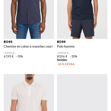
BOSS
BOSS
Chemise en coton à manches courtes avec col français et poche plaquée
Polo homme
79,95 €
119,95 €
67,95 €
-15%
83,96 €
-30%