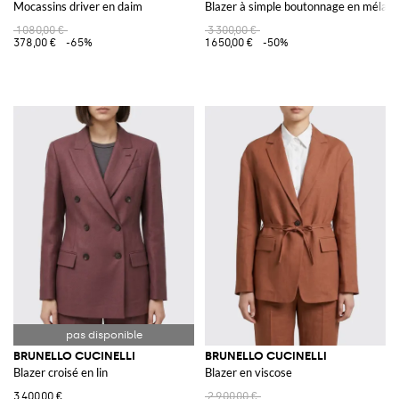
Mocassins driver en daim
Blazer à simple boutonnage en mélang
1 080,00 €
3 300,00 €
378,00 €
-65%
1 650,00 €
-50%
BRUNELLO CUCINELLI
BRUNELLO CUCINELLI
Blazer croisé en lin
Blazer en viscose
3 400,00 €
2 900,00 €