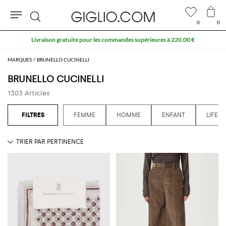
0
0
Rechercher
10 % extra sur l'espace Outlet
MARQUES
BRUNELLO CUCINELLI
BRUNELLO CUCINELLI
1303 Articles
FEMME
HOMME
ENFANT
LIFEST