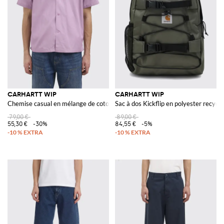
CARHARTT WIP
CARHARTT WIP
Chemise casual en mélange de coton
Sac à dos Kickflip en polyester recyclé
79,00 €
89,00 €
55,30 €
-30%
84,55 €
-5%