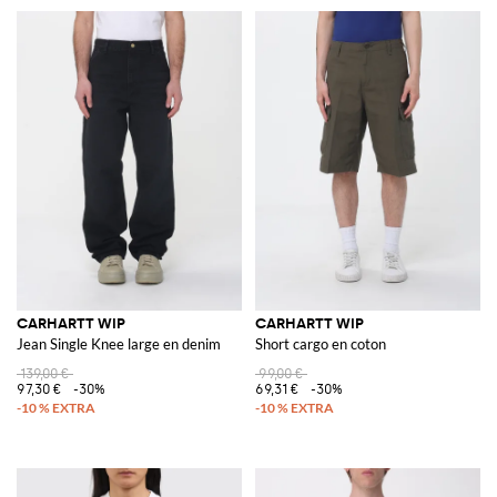
CARHARTT WIP
CARHARTT WIP
Jean Single Knee large en denim
Short cargo en coton
139,00 €
99,00 €
97,30 €
-30%
69,31 €
-30%