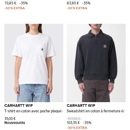
70,85 €
-35%
83,85 €
-35%
CARHARTT WIP
CARHARTT WIP
T-shirt en coton avec poche plaquée et épaules tombantes
Sweatshirt en coton à fermeture éclair
35,00 €
159,00 €
103,35 €
-35%