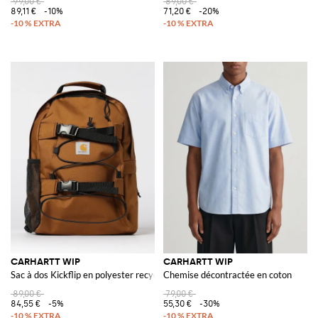
99,00 €
89,00 €
89,11 €
-10%
71,20 €
-20%
CARHARTT WIP
CARHARTT WIP
Sac à dos Kickflip en polyester recyclé
Chemise décontractée en coton
89,00 €
79,00 €
84,55 €
-5%
55,30 €
-30%