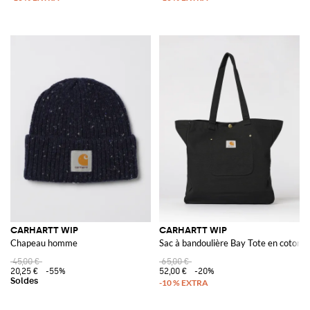
CARHARTT WIP
CARHARTT WIP
Chapeau homme
Sac à bandoulière Bay Tote en coton b
45,00 €
65,00 €
20,25 €
-55%
52,00 €
-20%