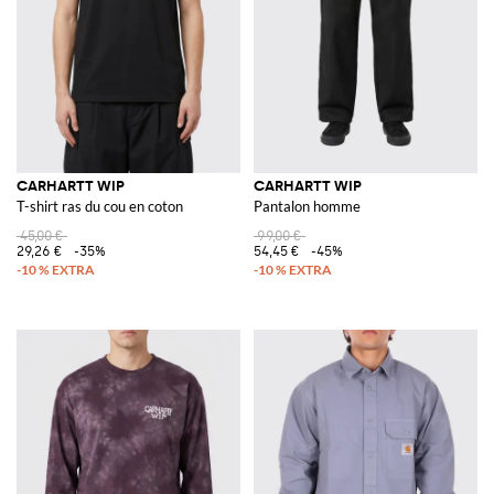
CARHARTT WIP
CARHARTT WIP
T-shirt ras du cou en coton
Pantalon homme
45,00 €
99,00 €
29,26 €
-35%
54,45 €
-45%