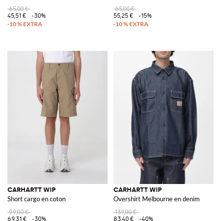
65,00 €
65,00 €
45,51 €
-30%
55,25 €
-15%
CARHARTT WIP
CARHARTT WIP
Short cargo en coton
Overshirt Melbourne en denim
99,00 €
139,00 €
69,31 €
-30%
83,40 €
-40%