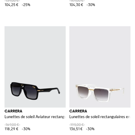
139,00 €
149,00 €
104,25 €
-25%
104,30 €
-30%
CARRERA
CARRERA
Lunettes de soleil Aviateur rectangulaires en acétate avec double pont
Lunettes de soleil rectangulaires en 
169,00 €
195,00 €
118,29 €
-30%
136,51 €
-30%