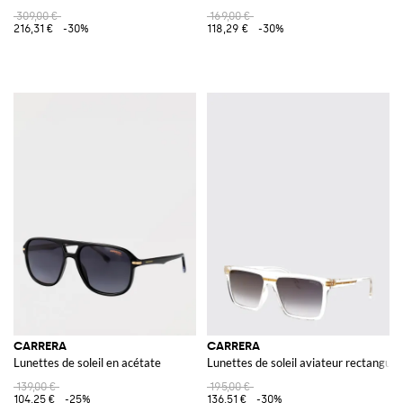
309,00 €
169,00 €
216,31 €
-30%
118,29 €
-30%
CARRERA
CARRERA
Lunettes de soleil en acétate
Lunettes de soleil aviateur rectangul
139,00 €
195,00 €
104,25 €
-25%
136,51 €
-30%