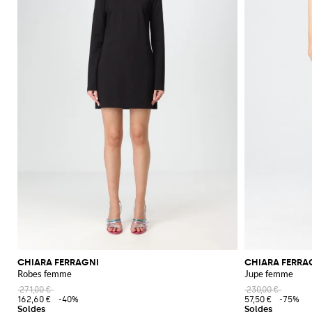
boutique en ligne!
CHIARA FERRAGNI
CHIARA FERRA
Robes femme
Jupe femme
271,00 €
230,00 €
162,60 €
-40%
57,50 €
-75%