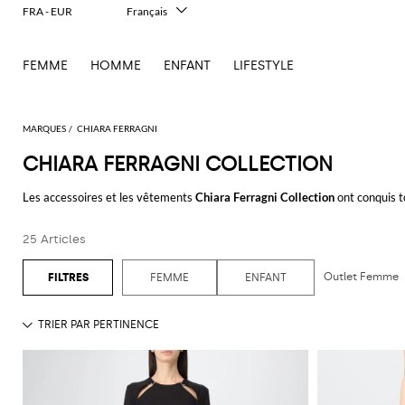
FRA - EUR
Français
Italiano
English
FEMME
HOMME
ENFANT
LIFESTYLE
Deutsch
Español
中文
日本語
MARQUES
CHIARA FERRAGNI
한국어
CHIARA FERRAGNI COLLECTION
Русский
Les accessoires et les vêtements
Chiara Ferragni Collection
ont conquis t
motifs emblématiques: au coté des pièces cultes les plus appréciées depuis
sacs à dos au motif flirting, voici le nouveau thème emblématique Chiara Sui
25 Articles
Flammes, étoiles, palmiers, wink et lettrages comme "flirting eyes" "suite li
absolument, on retrouve les sweatshirts et pantalons logomania avec de mult
Outlet Femme
FEMME
ENFANT
évidemment, les maillots de bain. Les maillots une pièces et bikini - à port
N'oubliez pas le beauty case à prendre avec vous au bord de la piscine, pou
paillettes et décorations. En ce qui concerne les chaussures, au coté des b
chaussette tricotées et les sandales à talons avec des languettes en pvc.
Prêtes à faire connaître votre style d'influencer au monde entier et à part
Découvrez tous les
nouveaux modèles de chaussures, shorts et maillots d