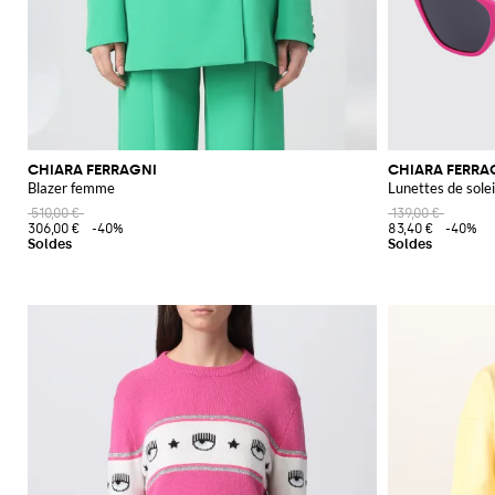
CHIARA FERRAGNI
CHIARA FERRA
Blazer femme
Lunettes de sole
510,00 €
139,00 €
306,00 €
-40%
83,40 €
-40%