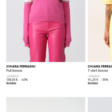
CHIARA FERRAGNI
CHIARA FERRA
Pull femme
T-shirt femme
230,00 €
145,00 €
138,00 €
-40%
94,25 €
-35%