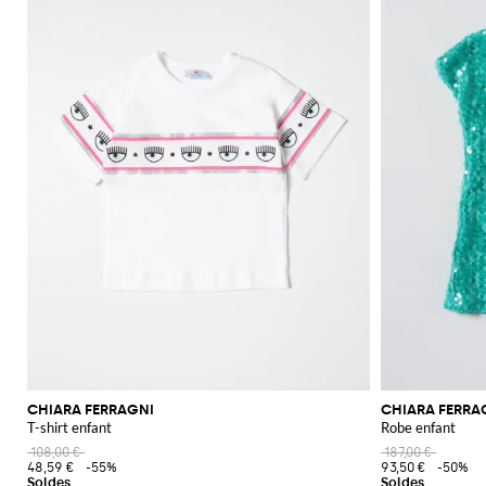
CHIARA FERRAGNI
CHIARA FERRA
T-shirt enfant
Robe enfant
108,00 €
187,00 €
48,59 €
-55%
93,50 €
-50%