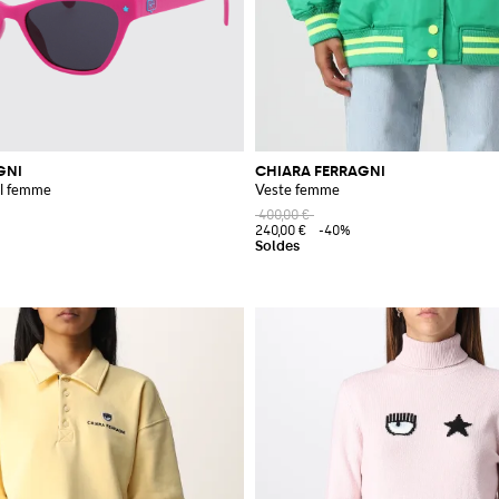
GNI
CHIARA FERRAGNI
il femme
Veste femme
400,00 €
240,00 €
-40%