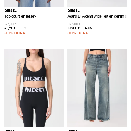
DIESEL
DIESEL
Top court en jersey
Jeans D-Akemi wide-leg en denim str
45,00 €
175,00 €
40,50 €
-10%
105,00 €
-40%
DIESEL
DIESEL