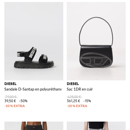
DIESEL
DIESEL
Sandale D-Santap en polyuréthane avec logo imprimé
Sac 1DR en cuir
79,00 €
425,00 €
39,50 €
-50%
361,25 €
-15%