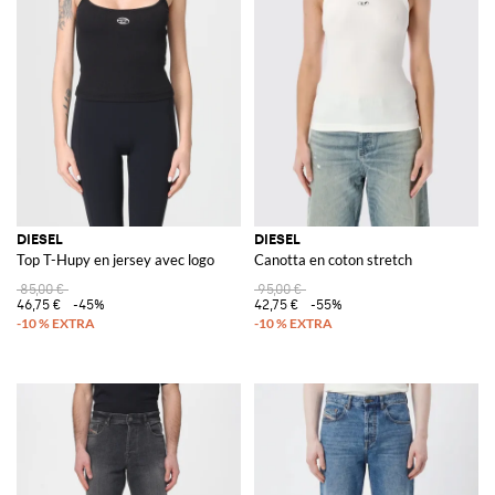
DIESEL
DIESEL
Top T-Hupy en jersey avec logo
Canotta en coton stretch
85,00 €
95,00 €
46,75 €
-45%
42,75 €
-55%