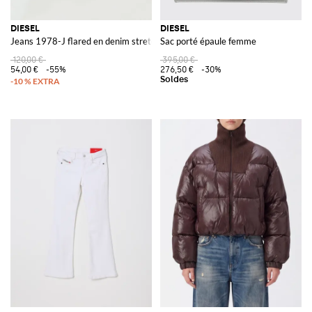
DIESEL
DIESEL
Jeans 1978-J flared en denim stretch
Sac porté épaule femme
120,00 €
395,00 €
54,00 €
-55%
276,50 €
-30%