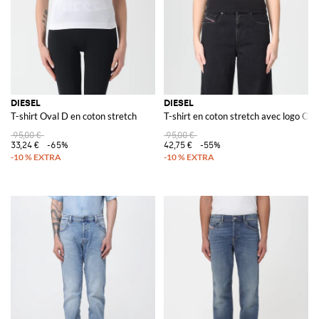
DIESEL
DIESEL
T-shirt Oval D en coton stretch
T-shirt en coton stretch avec logo Ova
95,00 €
95,00 €
33,24 €
-65%
42,75 €
-55%