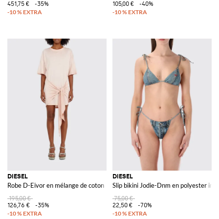
451,75 €
-35%
105,00 €
-40%
DIESEL
DIESEL
Robe D-Eivor en mélange de coton
Slip bikini Jodie-Dnm en polyester im
195,00 €
75,00 €
126,76 €
-35%
22,50 €
-70%