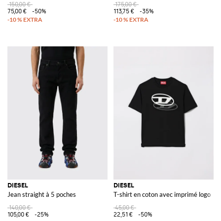
150,00 €
175,00 €
75,00 €
-50%
113,75 €
-35%
DIESEL
DIESEL
Jean straight à 5 poches
T-shirt en coton avec imprimé logo
140,00 €
45,00 €
105,00 €
-25%
22,51 €
-50%