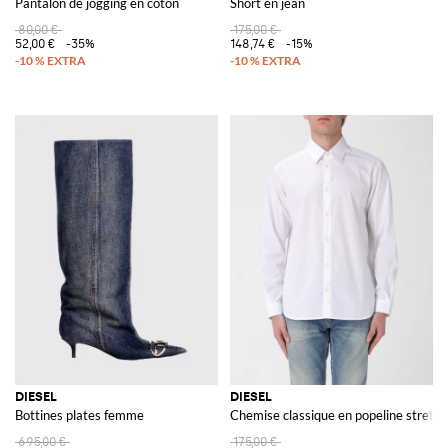
Pantalon de jogging en coton
Short en jean
80,00 €
175,00 €
52,00 €
-35%
148,74 €
-15%
DIESEL
DIESEL
Bottines plates femme
Chemise classique en popeline stretch
695,00 €
175,00 €