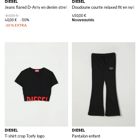
DIESEL
DIESEL
Jeans flared D-Arry en denim stretch
Doudoune courte relaxed fit en nylon a
80,00 €
450,00 €
40,00 €
-50%
DIESEL
DIESEL
T-shirt crop Tcefy logo
Pantalon enfant