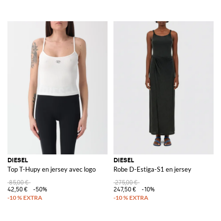
DIESEL
DIESEL
Top T-Hupy en jersey avec logo
Robe D-Estiga-S1 en jersey
85,00 €
275,00 €
42,50 €
-50%
247,50 €
-10%