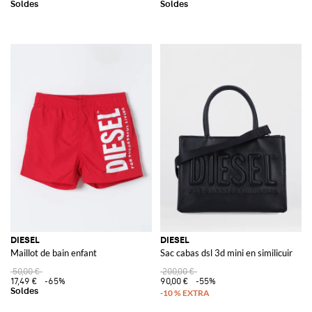
DIESEL
DIESEL
Maillot de bain enfant
Sac cabas dsl 3d mini en similicuir
50,00 €
200,00 €
17,49 €
-65%
90,00 €
-55%