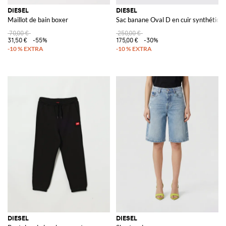
DIESEL
DIESEL
Maillot de bain boxer
Sac banane Oval D en cuir synthétiqu
70,00 €
250,00 €
31,50 €
-55%
175,00 €
-30%
DIESEL
DIESEL