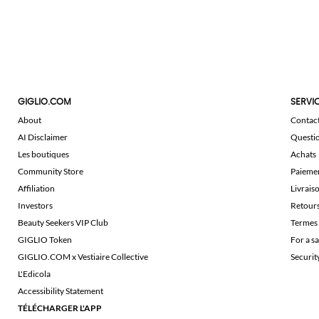
GIGLIO.COM
SERVIC
About
Contac
AI Disclaimer
Questi
Les boutiques
Achats
Community Store
Paieme
Affiliation
Livrais
Investors
Retour
Beauty Seekers VIP Club
Termes 
GIGLIO Token
For a s
GIGLIO.COM x Vestiaire Collective
Securi
L'Edicola
Accessibility Statement
TÉLÉCHARGER L'APP