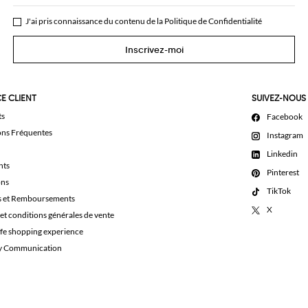
J'ai pris connaissance du contenu de la
Politique de Confidentialité
Inscrivez-moi
E CLIENT
SUIVEZ-NOUS
ts
Facebook
ons Fréquentes
Instagram
Linkedin
nts
Pinterest
ons
TikTok
s et Remboursements
X
et conditions générales de vente
afe shopping experience
ty Communication