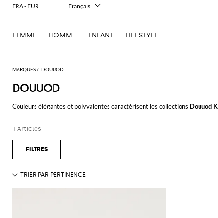
FRA - EUR
Français
Italiano
English
FEMME
HOMME
ENFANT
LIFESTYLE
Deutsch
Español
中文
日本語
MARQUES
DOUUOD
한국어
DOUUOD
Русский
Couleurs élégantes et polyvalentes caractérisent les collections
Douuod K
vêtements Douuod
se positionnent dans le marché de la mode des jeunes 
1 Articles
Découvrez les collections
Douuod fille
et garçons en ligne sur Giglio.com et