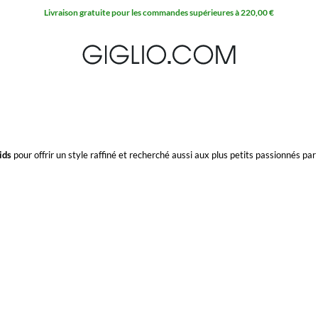
Livraison gratuite pour les commandes supérieures à 220,00 €
ids
pour offrir un style raffiné et recherché aussi aux plus petits passionnés par
avec un design moderne et adapté à toutes les occasions.
 profitez de la livraison gratuite.