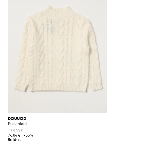
DOUUOD
Pull enfant
169,00 €
76,04 €
-55%