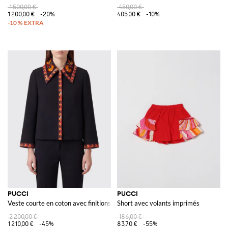
1 500,00 €
450,00 €
1 200,00 €
-20%
405,00 €
-10%
PUCCI
PUCCI
Veste courte en coton avec finitions contrastantes et fermeture dissimulée
Short avec volants imprimés
2 200,00 €
186,00 €
1 210,00 €
-45%
83,70 €
-55%