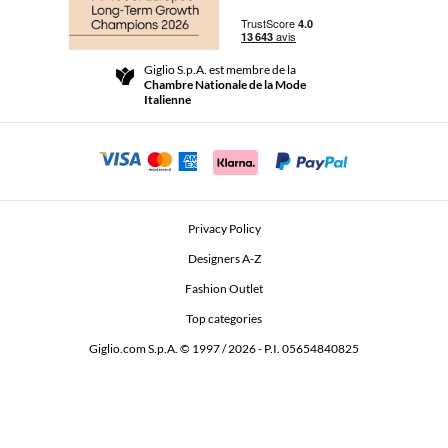
Paiements
Livraisons
Community Store
Retours et Remboursements
Giglio S.p.A. est membre de la
Termes et conditions générales de vente
Chambre Nationale de la Mode
For a safe shopping experience
Affiliation
Italienne
Security Communication
Investors
Beauty Seekers VIP Club
Privacy Policy
GIGLIO Token
Designers A-Z
Fashion Outlet
GIGLIO.COM x Vestiaire Collective
Top categories
Giglio.com S.p.A. © 1997 / 2026 - P.I. 05654840825
L'Edicola
Accessibility Statement