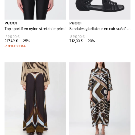
PUCCI
PUCCI
Top sportif en nylon stretch imprimé
Sandales gladiateur en cuir suédé avec
290,00 €
890,00 €
217,49 €
-25%
712,00 €
-20%