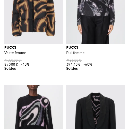
PUCCI
PUCCI
Veste femme
Pull femme
1 450,00 €
986,00 €
870,00 €
-40%
394,40 €
-60%