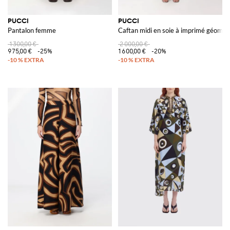
PUCCI
PUCCI
Pantalon femme
Caftan midi en soie à imprimé géomét
1 300,00 €
2 000,00 €
975,00 €
-25%
1 600,00 €
-20%