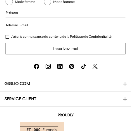
Mode femme
Mode homme
Prénom
Adresse E-mail
J'ai pris connaissance du contenu de la
Politique de Confidentialité
Inscrivez-moi
GIGLIO.COM
SERVICE CLIENT
About
Contacts
AI Disclaimer
PROUDLY
Questions Fréquentes
Achats
Les boutiques