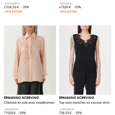
3 890,00 €
950,00 €
2 528,50 €
-35%
475,00 €
-50%
ERMANNO SCERVINO
ERMANNO SCERVINO
Chemise en soie avec empiècements en dentelle
Top sans manches en viscose stretch
1 540,00 €
1 090,00 €
770,00 €
-50%
708,50 €
-35%