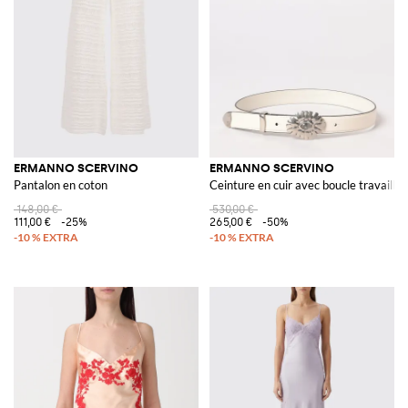
qui ne passe pas inaperçu.
Découvrez notre catalogue
Ermanno Scervino en ligne
sur Giglio.com et
achetez votre vêtement préféré avec la livraison gratuite.
ERMANNO SCERVINO
ERMANNO SCERVINO
Pantalon en coton
Ceinture en cuir avec boucle travaillée
148,00 €
530,00 €
111,00 €
-25%
265,00 €
-50%