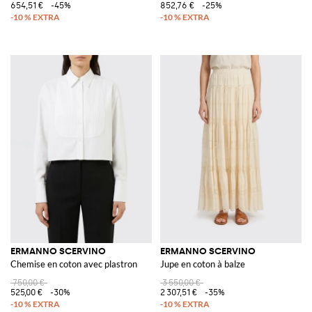
654,51 €
-45%
852,76 €
-25%
ERMANNO SCERVINO
ERMANNO SCERVINO
Chemise en coton avec plastron
Jupe en coton à balze
750,00 €
3 550,00 €
525,00 €
-30%
2 307,51 €
-35%