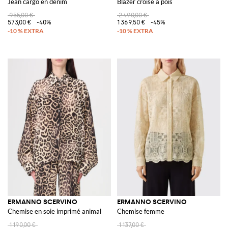
Jean cargo en denim
Blazer croisé à pois
955,00 €
2 490,00 €
573,00 €
-40%
1 369,50 €
-45%
ERMANNO SCERVINO
ERMANNO SCERVINO
Chemise en soie imprimé animal
Chemise femme
1 190,00 €
1 137,00 €