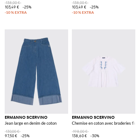
138,00 €
138,00 €
103,49 €
-25%
103,49 €
-25%
ERMANNO SCERVINO
ERMANNO SCERVINO
Jean large en denim de coton
Chemise en coton avec broderies flora
130,00 €
198,00 €
97,50 €
-25%
138,60 €
-30%