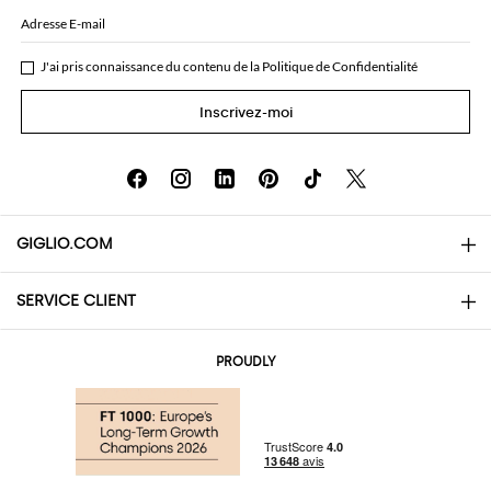
Adresse E-mail
J'ai pris connaissance du contenu de la
Politique de Confidentialité
Inscrivez-moi
GIGLIO.COM
SERVICE CLIENT
About
Contacts
AI Disclaimer
PROUDLY
Questions Fréquentes
Achats
Les boutiques
Paiements
Livraisons
Community Store
Retours et Remboursements