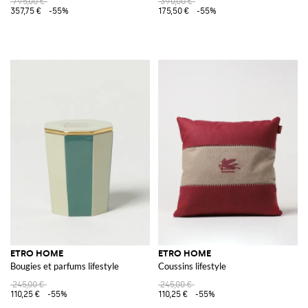
795,00 €
390,00 €
357,75 €
-55%
175,50 €
-55%
ETRO HOME
ETRO HOME
Bougies et parfums lifestyle
Coussins lifestyle
245,00 €
245,00 €
110,25 €
-55%
110,25 €
-55%