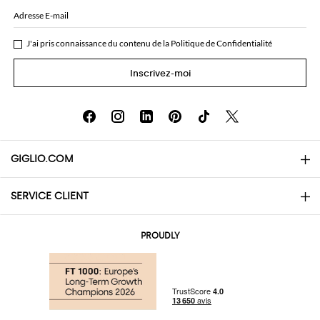
Adresse E-mail
J'ai pris connaissance du contenu de la
Politique de Confidentialité
Inscrivez-moi
GIGLIO.COM
SERVICE CLIENT
About
Contacts
AI Disclaimer
PROUDLY
Questions Fréquentes
Achats
Les boutiques
Paiements
Livraisons
Community Store
Retours et Remboursements