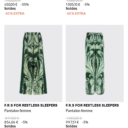
1 000,00 €
1 058,00 €
450,00 €
-55%
1 005,10 €
-5%
F.R.S FOR RESTLESS SLEEPERS
F.R.S FOR RESTLESS SLEEPERS
Pantalon femme
Pantalon femme
899,00 €
1 050,00 €
854,06 €
-5%
997,51 €
-5%