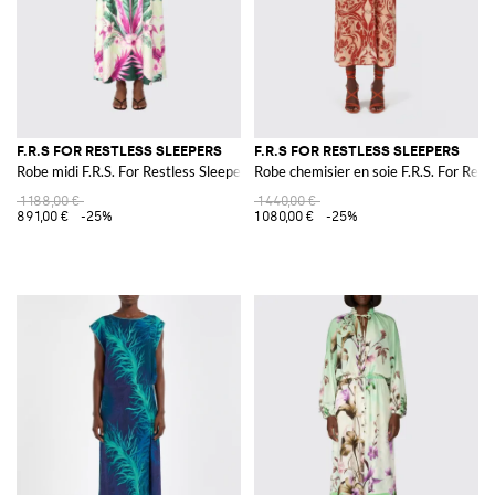
F.R.S FOR RESTLESS SLEEPERS
F.R.S FOR RESTLESS SLEEPERS
Robe midi F.R.S. For Restless Sleepers en soie imprimée
Robe chemisier en soie F.R.S. For Rest
1 188,00 €
1 440,00 €
891,00 €
-25%
1 080,00 €
-25%