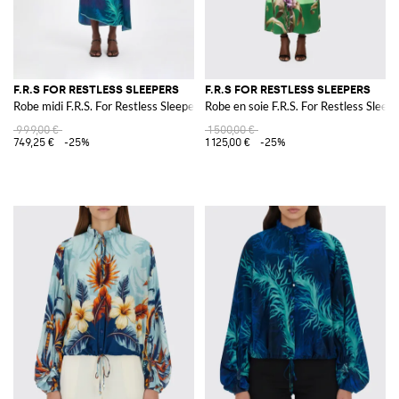
F.R.S FOR RESTLESS SLEEPERS
F.R.S FOR RESTLESS SLEEPERS
Robe midi F.R.S. For Restless Sleepers en mélange de soie imprimée
Robe en soie F.R.S. For Restless Sleep
999,00 €
1 500,00 €
749,25 €
-25%
1 125,00 €
-25%