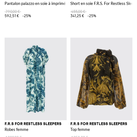
Pantalon palazzo en soie à imprimé tropical F.R.S. For Restless Sleepers
Short en soie F.R.S. For Restless Sleep
790,00 €
455,00 €
592,51 €
-25%
341,25 €
-25%
F.R.S FOR RESTLESS SLEEPERS
F.R.S FOR RESTLESS SLEEPERS
Robes femme
Top femme