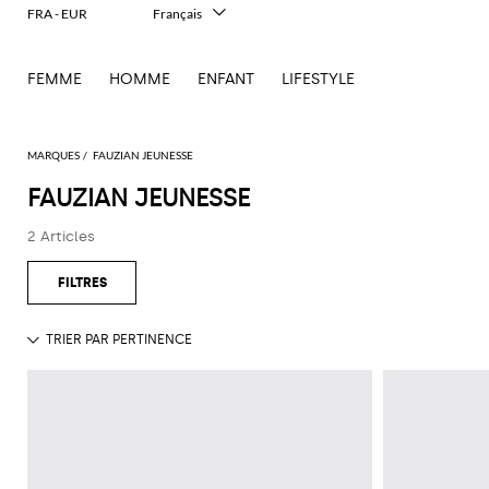
FRA - EUR
Français
Italiano
English
FEMME
HOMME
ENFANT
LIFESTYLE
Deutsch
Español
中文
日本語
MARQUES
FAUZIAN JEUNESSE
한국어
FAUZIAN JEUNESSE
Русский
2 Articles