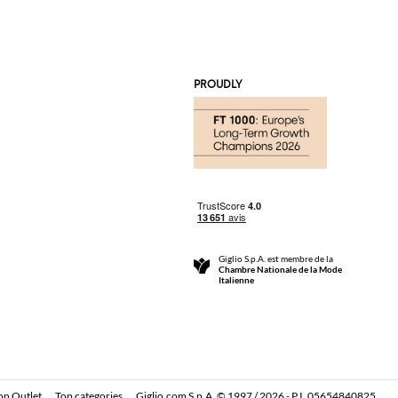
PROUDLY
Giglio S.p.A. est membre de la
Chambre Nationale de la Mode
Italienne
on Outlet
Top categories
Giglio.com S.p.A. © 1997 / 2026 - P.I. 05654840825