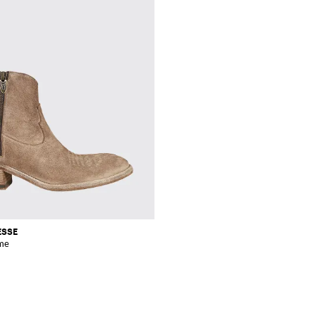
ESSE
me