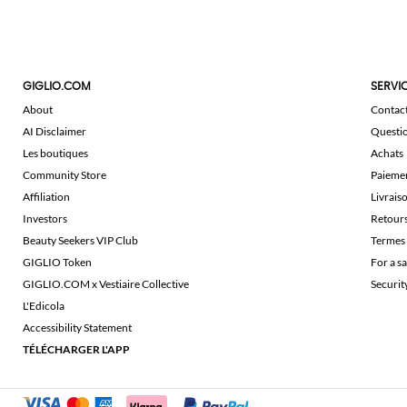
GIGLIO.COM
SERVIC
About
Contac
AI Disclaimer
Questi
Les boutiques
Achats
Community Store
Paieme
Affiliation
Livrais
Investors
Retour
Beauty Seekers VIP Club
Termes 
GIGLIO Token
For a s
GIGLIO.COM x Vestiaire Collective
Securi
L'Edicola
Accessibility Statement
TÉLÉCHARGER L'APP