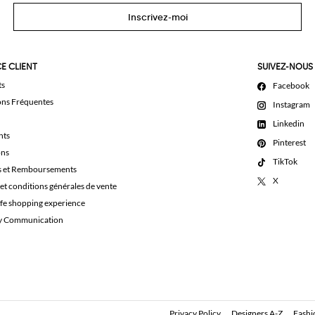
Inscrivez-moi
E CLIENT
SUIVEZ-NOUS
ts
Facebook
ons Fréquentes
Instagram
Linkedin
nts
Pinterest
ons
TikTok
s et Remboursements
X
et conditions générales de vente
afe shopping experience
ty Communication
Privacy Policy
Designers A-Z
Fashi