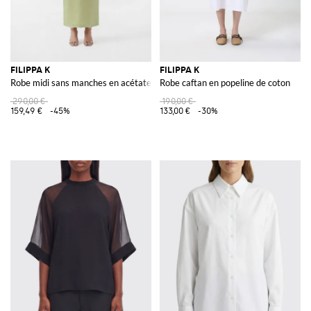
FILIPPA K
FILIPPA K
Robe midi sans manches en acétate avec détail découpé
Robe caftan en popeline de coton
290,00 €
190,00 €
159,49 €
-45%
133,00 €
-30%