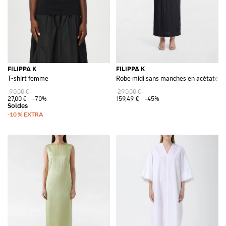
FILIPPA K
FILIPPA K
T-shirt femme
Robe midi sans manches en acétate av
90,00 €
290,00 €
27,00 €
-70%
159,49 €
-45%