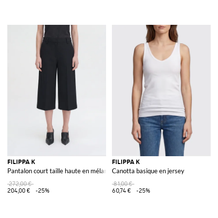
FILIPPA K
FILIPPA K
Pantalon court taille haute en mélange de laine
Canotta basique en jersey
272,00 €
81,00 €
204,00 €
-25%
60,74 €
-25%