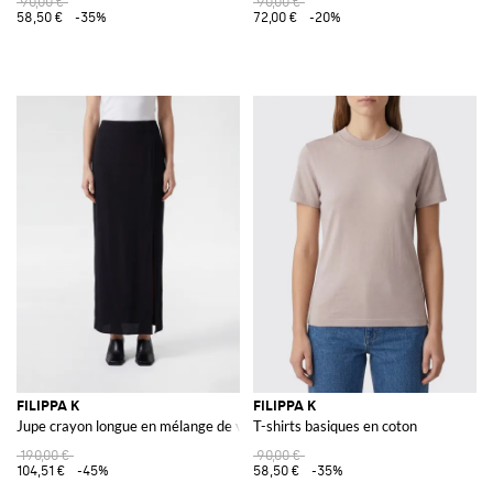
90,00 €
90,00 €
58,50 €
-35%
72,00 €
-20%
FILIPPA K
FILIPPA K
Jupe crayon longue en mélange de viscose avec fente latérale
T-shirts basiques en coton
190,00 €
90,00 €
104,51 €
-45%
58,50 €
-35%