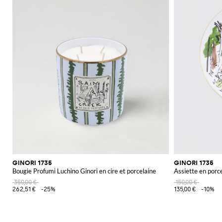
GINORI 1735
GINORI 1735
Bougie Profumi Luchino Ginori en cire et porcelaine
Assiette en porce
350,00 €
150,00 €
262,51 €
-25%
135,00 €
-10%