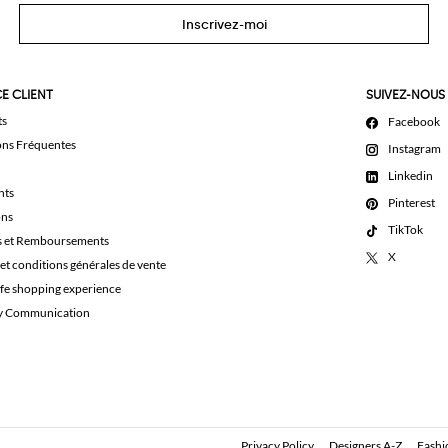
Inscrivez-moi
E CLIENT
SUIVEZ-NOUS
ts
Facebook
ons Fréquentes
Instagram
Linkedin
nts
Pinterest
ons
TikTok
s et Remboursements
X
et conditions générales de vente
afe shopping experience
ty Communication
Privacy Policy
Designers A-Z
Fashi