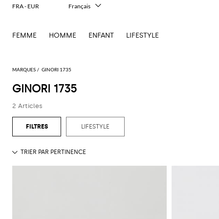
FRA - EUR
Français
Italiano
English
FEMME
HOMME
ENFANT
LIFESTYLE
Deutsch
Español
中文
日本語
MARQUES
GINORI 1735
한국어
GINORI 1735
Русский
2 Articles
LIFESTYLE