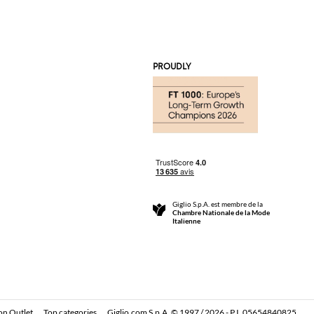
PROUDLY
Giglio S.p.A. est membre de la
Chambre Nationale de la Mode
Italienne
on Outlet
Top categories
Giglio.com S.p.A. © 1997 / 2026 - P.I. 05654840825