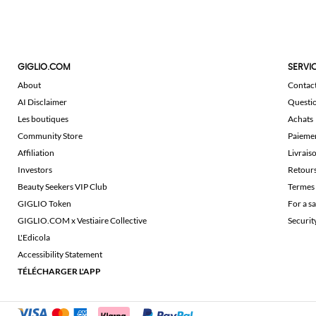
GIGLIO.COM
SERVIC
About
Contac
AI Disclaimer
Questi
Les boutiques
Achats
Community Store
Paieme
Affiliation
Livrais
Investors
Retour
Beauty Seekers VIP Club
Termes 
GIGLIO Token
For a s
GIGLIO.COM x Vestiaire Collective
Securi
L'Edicola
Accessibility Statement
TÉLÉCHARGER L'APP