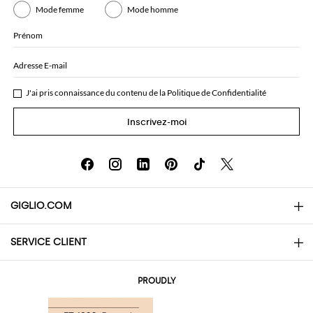
Mode femme
Mode homme
Prénom
Adresse E-mail
J'ai pris connaissance du contenu de la
Politique de Confidentialité
Inscrivez-moi
GIGLIO.COM
SERVICE CLIENT
About
Contacts
AI Disclaimer
PROUDLY
Questions Fréquentes
Achats