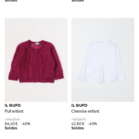
IL GUFO
IL GUFO
Pull enfant
Chemise enfant
216,00 €
107,00 €
86,40 €
-60%
42,80 €
-60%