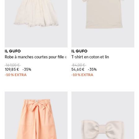
IL GUFO
IL GUFO
Robe à manches courtes pour fille en pur coton blanc
T-shirt en coton et lin
169,00 €
84,00 €
109,85 €
-35%
54,60 €
-35%