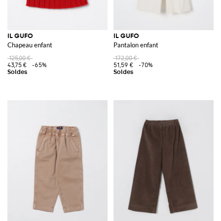
IL GUFO
IL GUFO
Chapeau enfant
Pantalon enfant
125,00 €
172,00 €
43,75 €
-65%
51,59 €
-70%