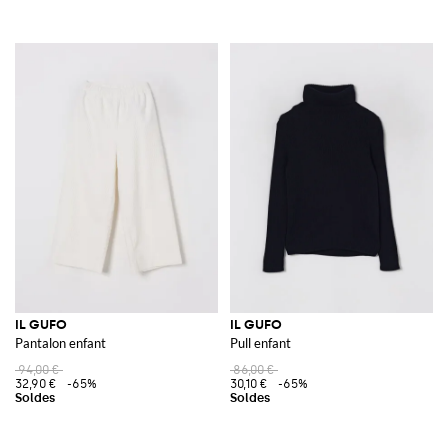
IL GUFO
IL GUFO
Pantalon enfant
Pull enfant
94,00 €
86,00 €
32,90 €
-65%
30,10 €
-65%