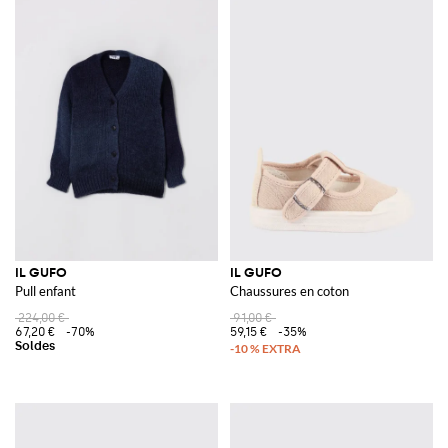
IL GUFO
IL GUFO
Pull enfant
Chaussures en coton
224,00 €
91,00 €
67,20 €
-70%
59,15 €
-35%