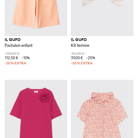
IL GUFO
IL GUFO
Pantalon enfant
Kit femme
125,00 €
52,00 €
112,50 €
-10%
39,00 €
-25%