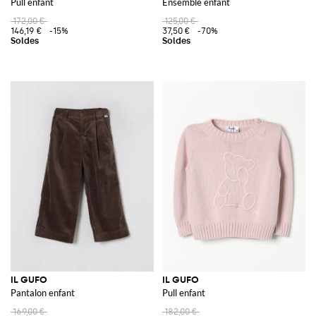
Pull enfant
Ensemble enfant
172,00 €
125,00 €
146,19 €
-15%
37,50 €
-70%
IL GUFO
IL GUFO
Pantalon enfant
Pull enfant
169,00 €
182,00 €