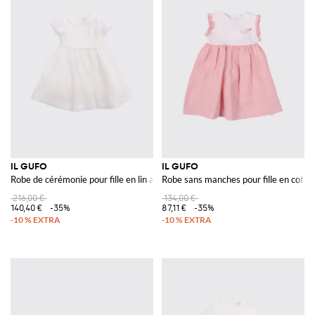
IL GUFO
IL GUFO
Robe de cérémonie pour fille en lin avec col Claudine et nœud
Robe sans manches pour fille en coton
216,00 €
134,00 €
140,40 €
-35%
87,11 €
-35%