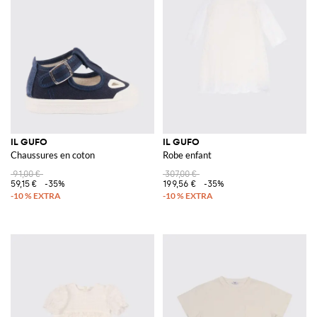
IL GUFO
IL GUFO
Chaussures en coton
Robe enfant
91,00 €
307,00 €
59,15 €
-35%
199,56 €
-35%