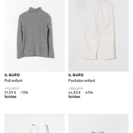
IL GUFO
IL GUFO
Pull enfant
Pantalon enfant
172,00 €
128,00 €
51,59 €
-70%
44,80 €
-65%