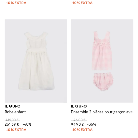
IL GUFO
IL GUFO
Robe enfant
Ensemble 2 pièces pour garçon avec ro
419,00 €
146,00 €
251,39 €
-40%
94,90 €
-35%