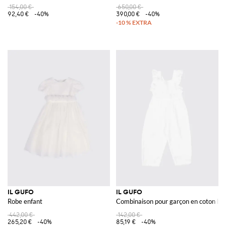
154,00 €
650,00 €
92,40 €
-40%
390,00 €
-40%
IL GUFO
IL GUFO
Robe enfant
Combinaison pour garçon en coton bla
442,00 €
142,00 €
265,20 €
-40%
85,19 €
-40%