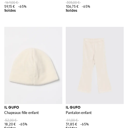
169,00 €
305,00 €
59,15 €
-65%
106,75 €
-65%
IL GUFO
IL GUFO
Chapeaux fille enfant
Pantalon enfant
52,00 €
91,00 €
18,20 €
-65%
31,85 €
-65%