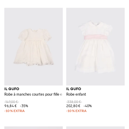
IL GUFO
IL GUFO
Robe à manches courtes pour fille en pur coton blanc
Robe enfant
149,00 €
338,00 €
96,84 €
-35%
202,80 €
-40%