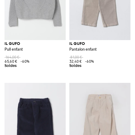
IL GUFO
IL GUFO
Pull enfant
Pantalon enfant
164,00 €
81,00 €
65,60 €
-60%
32,40 €
-60%