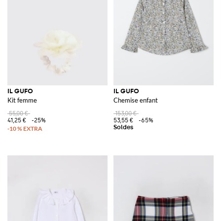
IL GUFO
IL GUFO
Kit femme
Chemise enfant
55,00 €
153,00 €
41,25 €
-25%
53,55 €
-65%