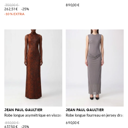
350,00 €
890,00 €
262,51 €
-25%
JEAN PAUL GAULTIER
JEAN PAUL GAULTIER
Robe longue asymétrique en viscose à imprimé python
Robe longue fourreau en jersey drapé
850,00 €
690,00 €
637,50 €
-25%