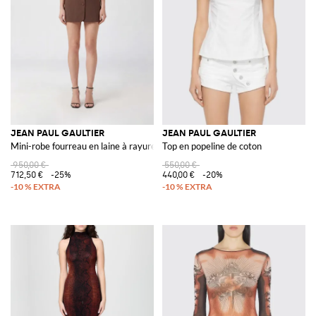
JEAN PAUL GAULTIER
JEAN PAUL GAULTIER
Mini-robe fourreau en laine à rayures tennis et épaules dénudées
Top en popeline de coton
950,00 €
550,00 €
712,50 €
-25%
440,00 €
-20%