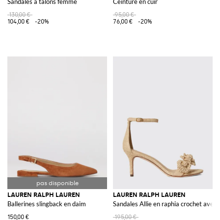
Sandales à talons femme
Ceinture en cuir
130,00 €
95,00 €
104,00 €
-20%
76,00 €
-20%
LAUREN RALPH LAUREN
LAUREN RALPH LAUREN
Ballerines slingback en daim
Sandales Allie en raphia crochet avec 
150,00 €
195,00 €