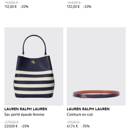
140,00 €
165,00 €
112,00 €
-20%
132,00 €
-20%
LAUREN RALPH LAUREN
LAUREN RALPH LAUREN
Sac porté épaule femme
Ceinture en cuir
275,00 €
95,00 €
220,00 €
-20%
61,76 €
-35%