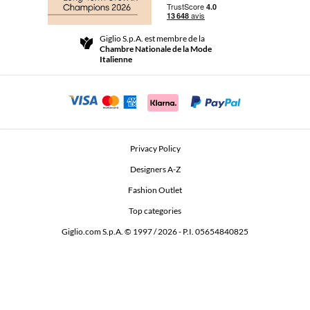
Livraisons
Community Store
Retours et Remboursements
Giglio S.p.A. est membre de la
Termes et conditions générales de vente
Chambre Nationale de la Mode
For a safe shopping experience
Affiliation
Italienne
Security Communication
Investors
Beauty Seekers VIP Club
Privacy Policy
GIGLIO Token
Designers A-Z
Fashion Outlet
GIGLIO.COM x Vestiaire Collective
Top categories
Giglio.com S.p.A. © 1997 / 2026 - P.I. 05654840825
L'Edicola
Accessibility Statement