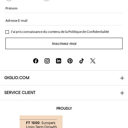
Prénom
Adresse E-mail
J'ai pris connaissance du contenu de la
Politique de Confidentialité
Inscrivez-moi
GIGLIO.COM
SERVICE CLIENT
About
Contacts
AI Disclaimer
PROUDLY
Questions Fréquentes
Achats
Les boutiques
Paiements