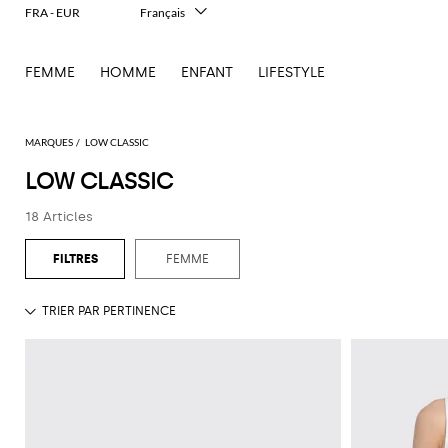
FRA - EUR
Français
Italiano
English
FEMME
HOMME
ENFANT
LIFESTYLE
Deutsch
Español
中文
日本語
MARQUES
LOW CLASSIC
한국어
LOW CLASSIC
Русский
18 Articles
FEMME