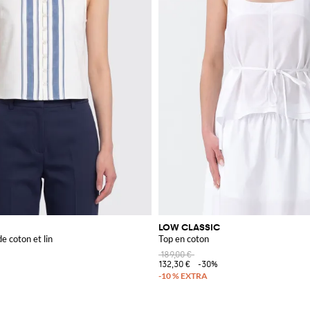
LOW CLASSIC
e coton et lin
Top en coton
189,00 €
132,30 €
-30%