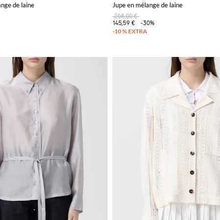
nge de laine
Jupe en mélange de laine
208,00 €
145,59 €
-30%