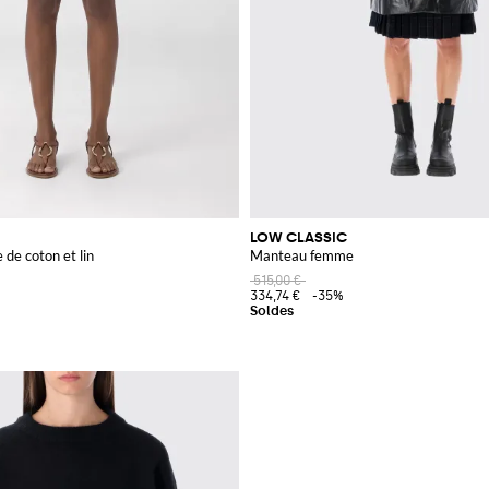
LOW CLASSIC
 de coton et lin
Manteau femme
515,00 €
334,74 €
-35%