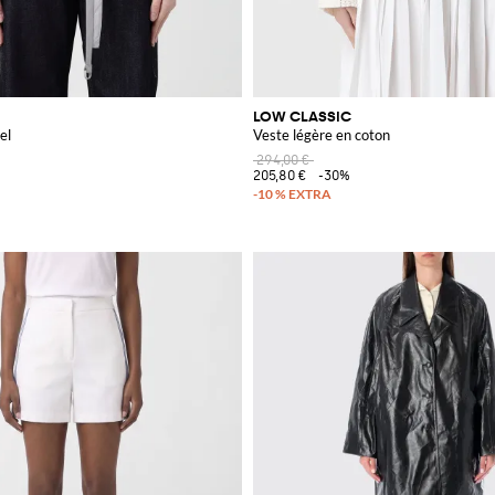
LOW CLASSIC
el
Veste légère en coton
294,00 €
205,80 €
-30%