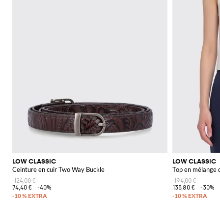
LOW CLASSIC
LOW CLASSIC
Ceinture en cuir Two Way Buckle
Top en mélange d
124,00 €
194,00 €
74,40 €
-40%
135,80 €
-30%