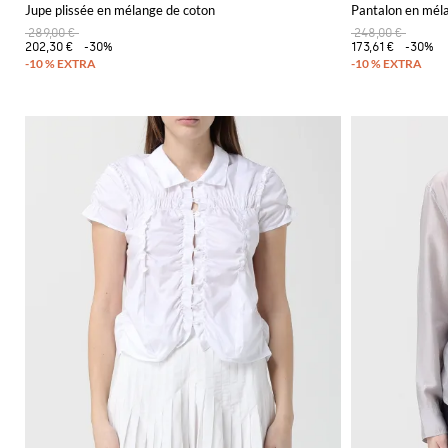
Jupe plissée en mélange de coton
Pantalon en méla
289,00 €
248,00 €
202,30 €
-30%
173,61 €
-30%