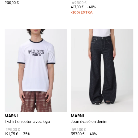
200,00 €
695,00 €
417,00 €
-40%
MARNI
MARNI
T-shirt en coton avec logo
Jean évasé en denim
295,00 €
595,00 €
191,75 €
-35%
357,00 €
-40%