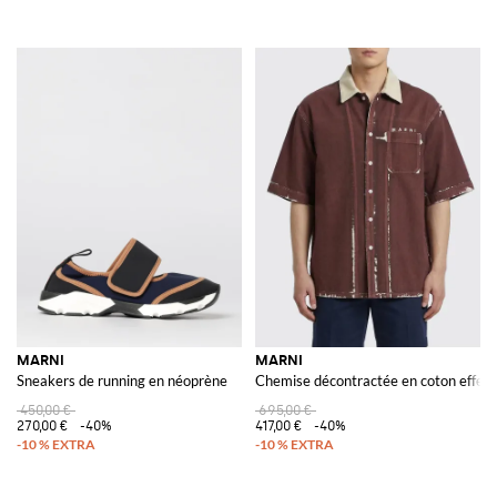
MARNI
MARNI
Sneakers de running en néoprène
Chemise décontractée en coton effet 
450,00 €
695,00 €
270,00 €
-40%
417,00 €
-40%