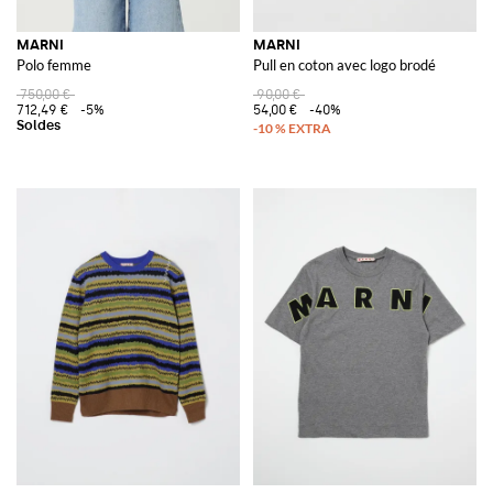
MARNI
MARNI
Polo femme
Pull en coton avec logo brodé
750,00 €
90,00 €
712,49 €
-5%
54,00 €
-40%