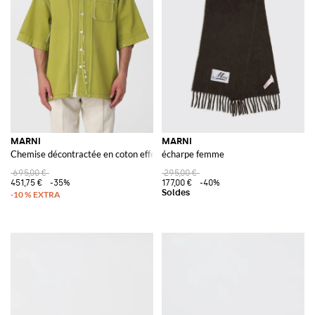
MARNI
MARNI
Chemise décontractée en coton effet délavé
écharpe femme
695,00 €
295,00 €
451,75 €
-35%
177,00 €
-40%