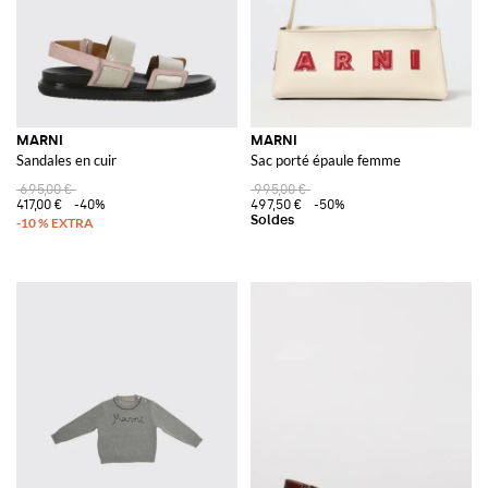
MARNI
MARNI
Sandales en cuir
Sac porté épaule femme
695,00 €
995,00 €
417,00 €
-40%
497,50 €
-50%