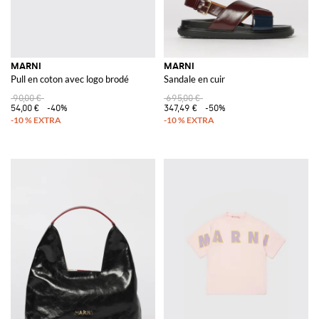
MARNI
MARNI
Pull en coton avec logo brodé
Sandale en cuir
90,00 €
695,00 €
54,00 €
-40%
347,49 €
-50%