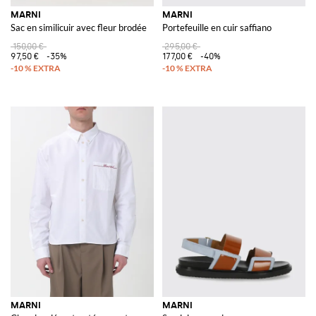
MARNI
MARNI
Sac en similicuir avec fleur brodée
Portefeuille en cuir saffiano
150,00 €
295,00 €
97,50 €
-35%
177,00 €
-40%
MARNI
MARNI