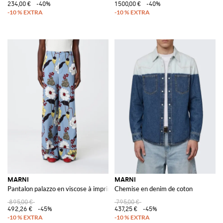
234,00 €
-40%
1 500,00 €
-40%
MARNI
MARNI
Pantalon palazzo en viscose à imprimé floral
Chemise en denim de coton
895,00 €
795,00 €
492,26 €
-45%
437,25 €
-45%