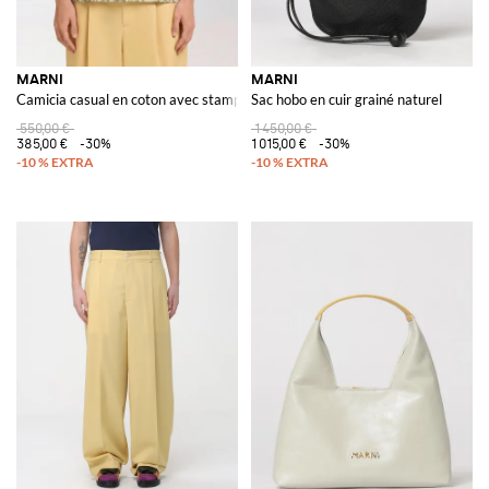
MARNI
MARNI
Camicia casual en coton avec stampa astratta
Sac hobo en cuir grainé naturel
550,00 €
1 450,00 €
385,00 €
-30%
1 015,00 €
-30%