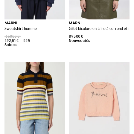
MARNI
MARNI
Sweatshirt homme
Gilet bicolore en laine à col rond et mo
650,00 €
895,00 €
292,51 €
-55%