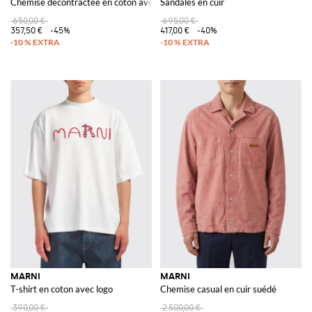
Chemise décontractée en coton avec logo
Sandales en cuir
650,00 €
695,00 €
357,50 €
-45%
417,00 €
-40%
MARNI
MARNI
T-shirt en coton avec logo
Chemise casual en cuir suédé
390,00 €
2 500,00 €