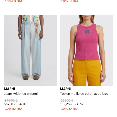
MARNI
MARNI
Jeans wide-leg en denim
Top en maille de coton avec logo
895,00 €
295,00 €
537,00 €
-40%
162,25 €
-45%