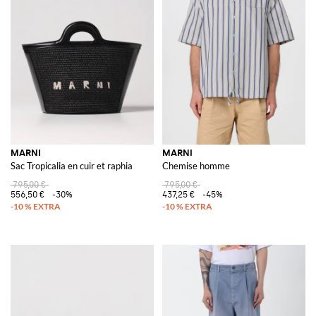
MARNI
MARNI
Sac Tropicalia en cuir et raphia
Chemise homme
795,00 €
795,00 €
556,50 €
-30%
437,25 €
-45%