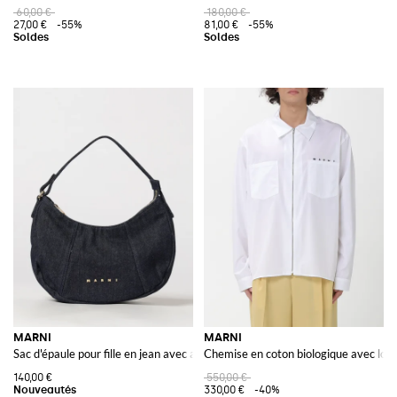
60,00 €
180,00 €
27,00 €
-55%
81,00 €
-55%
MARNI
MARNI
Sac d'épaule pour fille en jean avec anse supérieure et logo
Chemise en coton biologique avec log
140,00 €
550,00 €
330,00 €
-40%