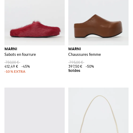
MARNI
MARNI
Sabots en fourrure
Chaussures femme
750,00 €
795,00 €
412,49 €
-45%
397,50 €
-50%