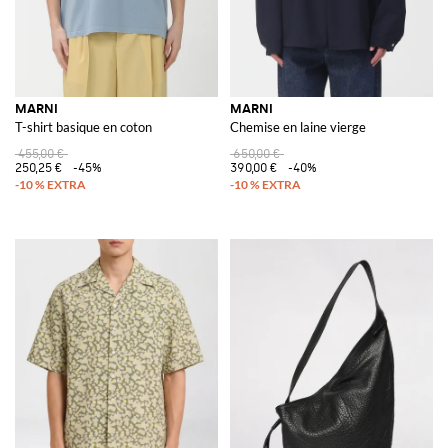
MARNI
MARNI
T-shirt basique en coton
Chemise en laine vierge
455,00 €
650,00 €
250,25 €
-45%
390,00 €
-40%