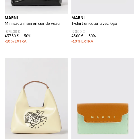
MARNI
MARNI
Mini sac à main en cuir de veau
T-shirt en coton avec logo
875,00 €
90,00 €
437,50 €
-50%
45,00 €
-50%