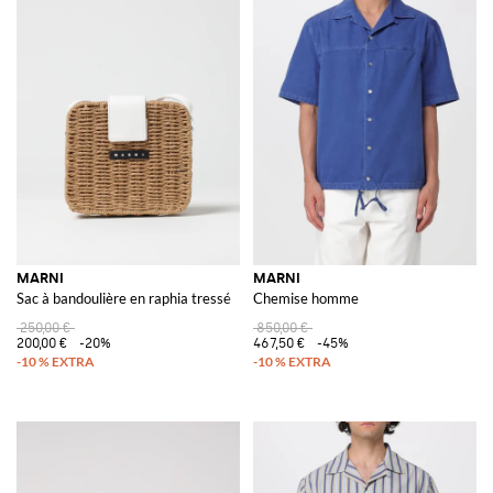
MARNI
MARNI
Sac à bandoulière en raphia tressé
Chemise homme
250,00 €
850,00 €
200,00 €
-20%
467,50 €
-45%