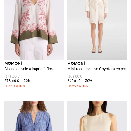
MOMONÌ
MOMONÌ
Blouse en soie à imprimé floral
Mini-robe chemise Coyotera en popelin
398,00 €
348,00 €
278,60 €
-30%
243,61 €
-30%