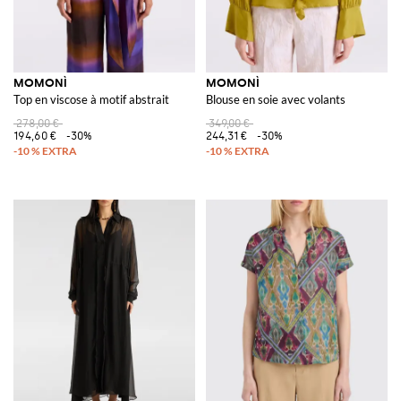
MOMONÌ
MOMONÌ
Top en viscose à motif abstrait
Blouse en soie avec volants
278,00 €
349,00 €
194,60 €
-30%
244,31 €
-30%