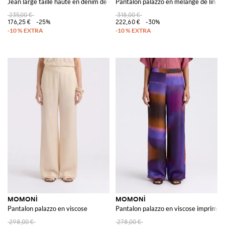
Jean large taille haute en denim de coton
Pantalon palazzo en mélange de lin
235,00 €
318,00 €
176,25 €
-25%
222,60 €
-30%
MOMONÌ
MOMONÌ
Pantalon palazzo en viscose
Pantalon palazzo en viscose imprimée
298,00 €
278,00 €