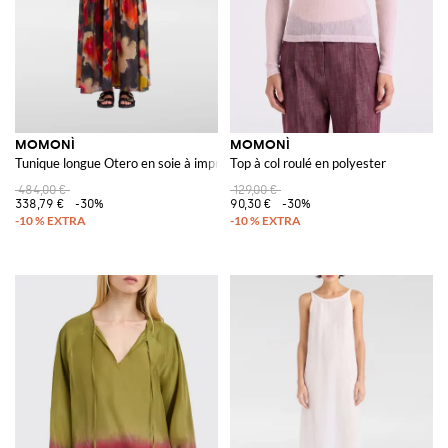
MOMONÌ
MOMONÌ
Tunique longue Otero en soie à imprimé floral avec manches courtes
Top à col roulé en polyester
484,00 €
129,00 €
338,79 €
-30%
90,30 €
-30%