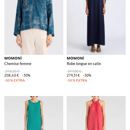
MOMONÌ
MOMONÌ
Chemise femme
Robe longue en satin
298,00 €
399,00 €
208,60 €
-30%
279,31 €
-30%