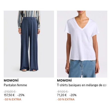
MOMONÌ
MOMONÌ
Pantalon femme
T-shirts basiques en mélange de coton
210,00 €
89,00 €
157,50 €
-25%
71,20 €
-20%