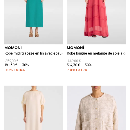
MOMONÌ
MOMONÌ
Robe midi trapèze en lin avec épaules dénudées et fente arrière
Robe longue en mélange de soie à col
259,00 €
449,00 €
181,30 €
-30%
314,30 €
-30%