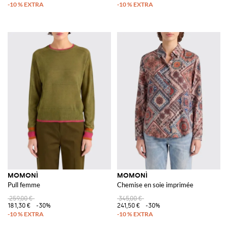
MOMONÌ
MOMONÌ
Pull femme
Chemise en soie imprimée
259,00 €
345,00 €
181,30 €
-30%
241,50 €
-30%