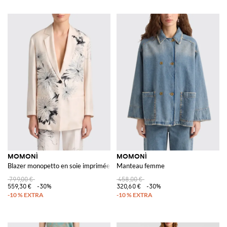
MOMONÌ
MOMONÌ
Blazer monopetto en soie imprimée
Manteau femme
799,00 €
458,00 €
559,30 €
-30%
320,60 €
-30%