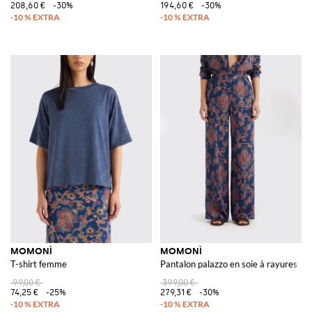
208,60 €
-30%
194,60 €
-30%
MOMONÌ
MOMONÌ
T-shirt femme
Pantalon palazzo en soie à rayures
99,00 €
399,00 €
74,25 €
-25%
279,31 €
-30%