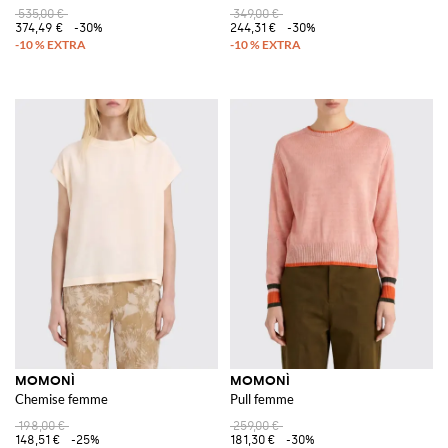
535,00 €
349,00 €
374,49 €
-30%
244,31 €
-30%
MOMONÌ
MOMONÌ
Chemise femme
Pull femme
198,00 €
259,00 €
148,51 €
-25%
181,30 €
-30%