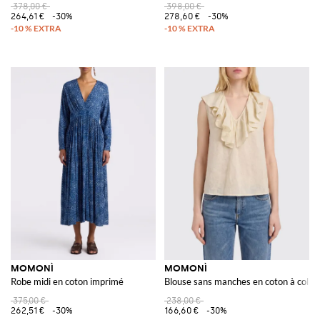
378,00 €
398,00 €
264,61 €
-30%
278,60 €
-30%
MOMONÌ
MOMONÌ
Robe midi en coton imprimé
Blouse sans manches en coton à col V
375,00 €
238,00 €
262,51 €
-30%
166,60 €
-30%