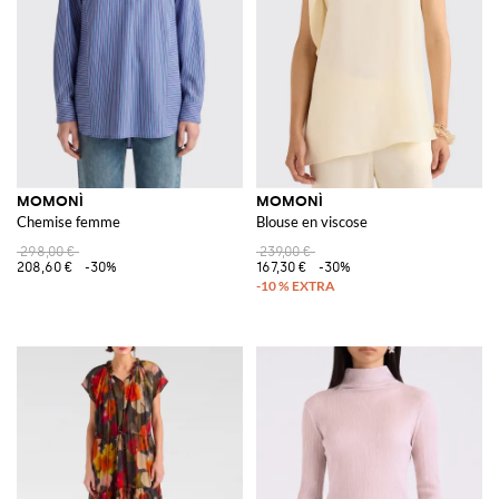
MOMONÌ
MOMONÌ
Chemise femme
Blouse en viscose
298,00 €
239,00 €
208,60 €
-30%
167,30 €
-30%