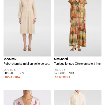
MOMONÌ
MOMONÌ
Robe-chemise midi en voile de coton à manches longues
Tunique longue Otero en soie à imprimé
298,00 €
559,00 €
208,60 €
-30%
391,30 €
-30%