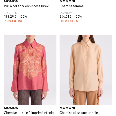
MOMONÌ
MOMONÌ
Pull à col en V en viscose lurex
Chemise femme
269,00 €
349,00 €
188,29 €
-30%
244,31 €
-30%
MOMONÌ
MOMONÌ
Chemise en soie à imprimé ethnique
Chemise classique en soie