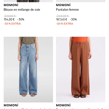
MOMONÌ
MOMONÌ
Blouse en mélange de soie
Pantalon femme
220,00 €
268,00 €
154,00 €
-30%
187,60 €
-30%
MOMONÌ
MOMONÌ