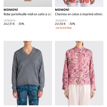
MOMONÌ
MOMONÌ
Robe portefeuille midi en satin à col V et fente latérale
Chemise en coton à imprimé ethnique
375,00 €
345,00 €
262,51 €
-30%
241,50 €
-30%