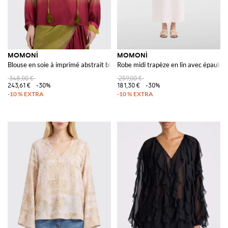
MOMONÌ
MOMONÌ
Blouse en soie à imprimé abstrait bicolore et manches longues
Robe midi trapèze en lin avec épaules 
348,00 €
259,00 €
243,61 €
-30%
181,30 €
-30%