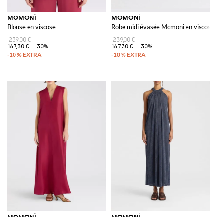
MOMONÌ
MOMONÌ
Blouse en viscose
Robe midi évasée Momoni en viscose e
239,00 €
239,00 €
167,30 €
-30%
167,30 €
-30%
MOMONÌ
MOMONÌ