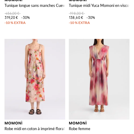
Tunique longue sans manches Cueva en pure soie avec encolure en V
Tunique midi Yuca Momoni en viscose 
456,00 €
198,00 €
319,20 €
-30%
138,60 €
-30%
MOMONÌ
MOMONÌ
Robe midi en coton à imprimé floral
Robe femme