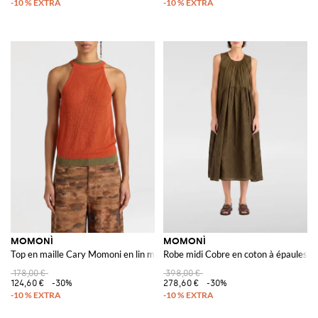
MOMONÌ
MOMONÌ
Top en maille Cary Momoni en lin mélangé à encolure américaine
Robe midi Cobre en coton à épaules dé
178,00 €
398,00 €
124,60 €
-30%
278,60 €
-30%