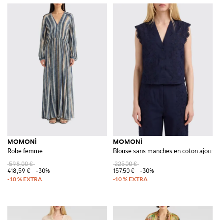
MOMONÌ
MOMONÌ
Robe femme
Blouse sans manches en coton ajouré 
598,00 €
225,00 €
418,59 €
-30%
157,50 €
-30%