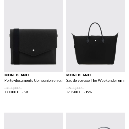
MONTBLANC
MONTBLANC
Porte-documents Companion en cuir grainé avec bandoulière amovible
Sac de voyage The Weekender en nylo
1 800,00 €
1 900,00 €
1 710,00 €
-5%
1 615,00 €
-15%