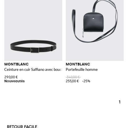
MONTBLANC
MONTBLANC
Ceinture en cuir Saffiano avec boucle à logo émaillé
Portefeuille homme
290,00 €
340,00 €
255,00 €
-25%
1
RETOUR FACILE