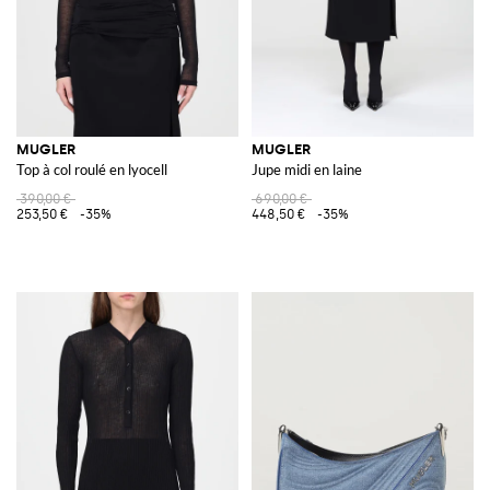
MUGLER
MUGLER
Top à col roulé en lyocell
Jupe midi en laine
390,00 €
690,00 €
253,50 €
-35%
448,50 €
-35%