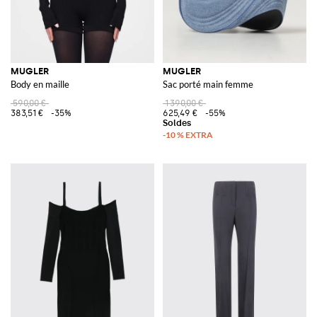
MUGLER
MUGLER
Body en maille
Sac porté main femme
590,00 €
1 390,00 €
383,51 €
-35%
625,49 €
-55%