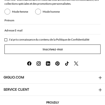
collections spéciales et des promotions personnalisées.
Mode femme
Mode homme
Prénom
Adresse E-mail
J'ai pris connaissance du contenu de la
Politique de Confidentialité
Inscrivez-moi
GIGLIO.COM
SERVICE CLIENT
About
Contacts
AI Disclaimer
PROUDLY
Questions Fréquentes