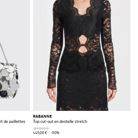
RABANNE
t de paillettes
Top cut-out en dentelle stretch
890,00 €
445,00 €
-50%