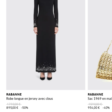
RABANNE
RABANNE
Robe longue en jersey avec clous
Sac 1969 en mail
1 790,00 €
1 590,00 €
895,00 €
-50%
954,00 €
-40%