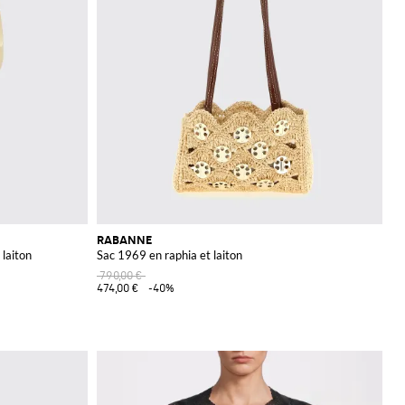
RABANNE
 laiton
Sac 1969 en raphia et laiton
790,00 €
474,00 €
-40%