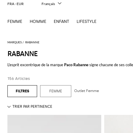
FRA - EUR
Français
Italiano
English
FEMME
HOMME
ENFANT
LIFESTYLE
Deutsch
Español
中文
日本語
MARQUES
RABANNE
한국어
RABANNE
Русский
L'esprit excentrique de la marque
Paco Rabanne
signe chacune de ses colle
sont originales et glam avec une touche rock.
156 Articles
Découvrez les collections
Paco Rabanne femme
en ligne sur Giglio.com et 
Outlet Femme
FEMME