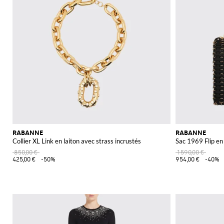
RABANNE
RABANNE
Collier XL Link en laiton avec strass incrustés
Sac 1969 Flip en 
850,00 €
1 590,00 €
425,00 €
-50%
954,00 €
-40%