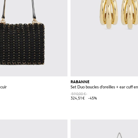
RABANNE
cuir
Set Duo boucles d'oreilles + ear cuff en
590,00 €
324,51 €
-45%