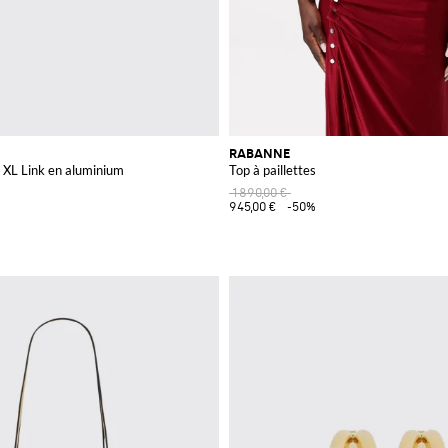
RABANNE
s XL Link en aluminium
Top à paillettes
1 890,00 €
945,00 €
-50%