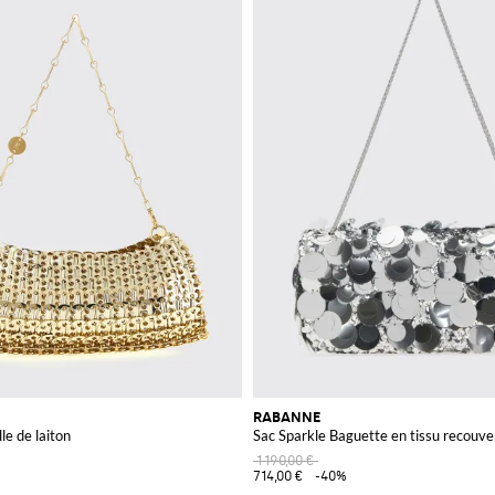
RABANNE
le de laiton
Sac Sparkle Baguette en tissu recouver
1 190,00 €
714,00 €
-40%