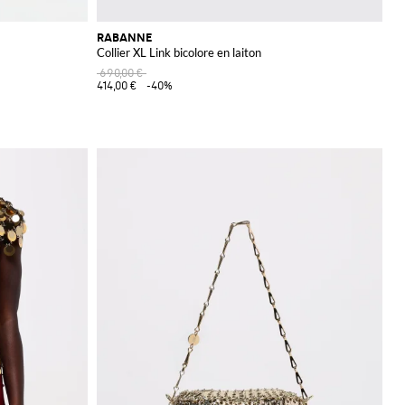
RABANNE
Collier XL Link bicolore en laiton
690,00 €
414,00 €
-40%