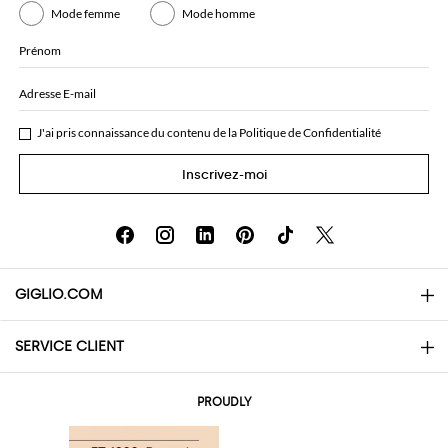
Mode femme
Mode homme
Prénom
Adresse E-mail
J'ai pris connaissance du contenu de la
Politique de Confidentialité
Inscrivez-moi
GIGLIO.COM
SERVICE CLIENT
About
Contacts
AI Disclaimer
PROUDLY
Questions Fréquentes
Achats