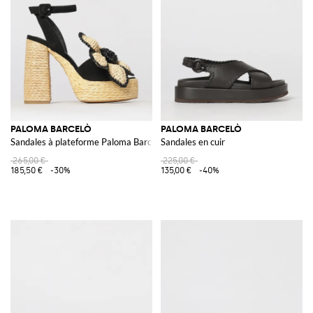
PALOMA BARCELÒ
PALOMA BARCELÒ
Sandales à plateforme Paloma Barceló en daim avec talon carré et nœud
Sandales en cuir
265,00 €
225,00 €
185,50 €
-30%
135,00 €
-40%