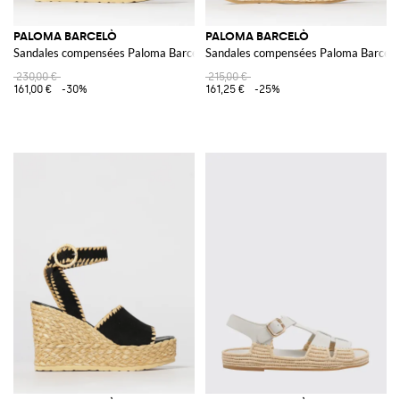
PALOMA BARCELÒ
PALOMA BARCELÒ
Sandales compensées Paloma Barceló en daim bicolore et raphia avec bride
Sandales compensées Paloma Barceló 
230,00 €
215,00 €
161,00 €
-30%
161,25 €
-25%