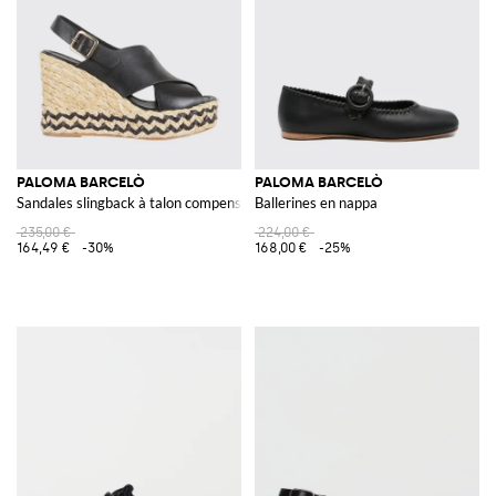
PALOMA BARCELÒ
PALOMA BARCELÒ
Sandales slingback à talon compensé en cuir avec semelle intermédiaire tre
Ballerines en nappa
235,00 €
224,00 €
164,49 €
-30%
168,00 €
-25%