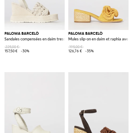
PALOMA BARCELÒ
PALOMA BARCELÒ
Sandales compensées en daim tressé
Mules slip-on en daim et raphia avec a
225,00 €
195,00 €
157,50 €
-30%
126,76 €
-35%