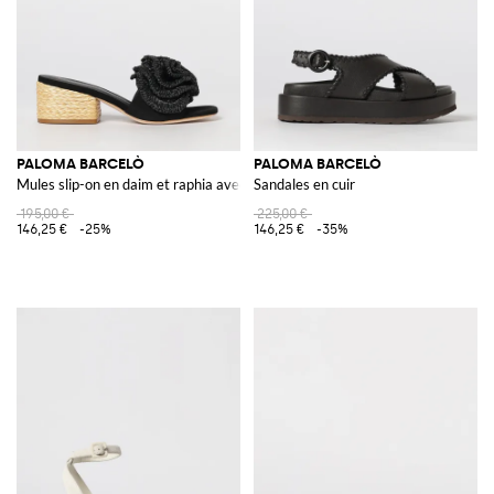
PALOMA BARCELÒ
PALOMA BARCELÒ
Mules slip-on en daim et raphia avec application de fleur
Sandales en cuir
195,00 €
225,00 €
146,25 €
-25%
146,25 €
-35%