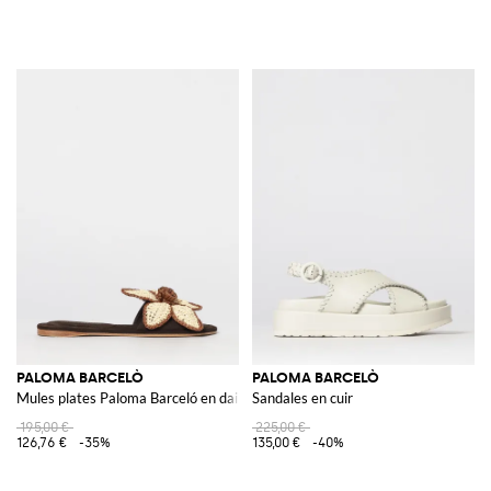
PALOMA BARCELÒ
PALOMA BARCELÒ
Mules plates Paloma Barceló en daim vert avec fleur en raphia brodée
Sandales en cuir
195,00 €
225,00 €
126,76 €
-35%
135,00 €
-40%