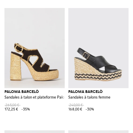
PALOMA BARCELÒ
PALOMA BARCELÒ
Sandales à talon et plateforme Paloma Barceló en daim marron et raphia
Sandales à talons femme
265,00 €
240,00 €
172,25 €
-35%
168,00 €
-30%