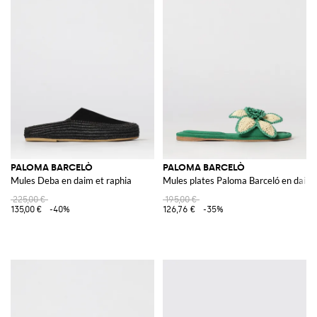
PALOMA BARCELÒ
PALOMA BARCELÒ
Mules Deba en daim et raphia
Mules plates Paloma Barceló en daim v
225,00 €
195,00 €
135,00 €
-40%
126,76 €
-35%