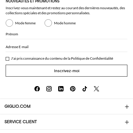
NOUVEAUTÉS ET PROMOTIONS
Inscrivez-vous maintenant et restez au courant des dernières nouveautés, des
collections spéciales et des promotions personnalisées.
Mode femme
Mode homme
Prénom
Adresse E-mail
J'ai pris connaissance du contenu de la
Politique de Confidentialité
Inscrivez-moi
GIGLIO.COM
SERVICE CLIENT
About