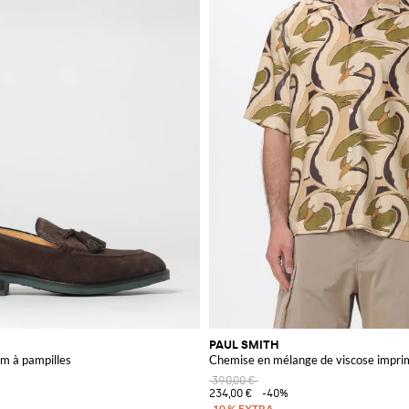
PAUL SMITH
m à pampilles
Chemise en mélange de viscose impr
390,00 €
234,00 €
-40%