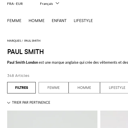
FRA - EUR
Français
Italiano
English
FEMME
HOMME
ENFANT
LIFESTYLE
Deutsch
Español
中文
日本語
MARQUES
PAUL SMITH
한국어
PAUL SMITH
Русский
Paul Smith London
est une marque anglaise qui crée des vêtements et des 
voit comme protagoniste des sweats, t-shirts, chemises, pantalons et robe
Paul Smith London pense aussi aux bébés en proposant des ensembles, bavo
348 Articles
couleurs vives et impressions attrayantes sont quelques-uns des éléments
Découvrez l’entière sélection de
vêtements Paul Smith
sur Giglio.com reve
FEMME
HOMME
LIFESTYLE