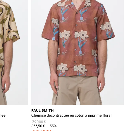
PAUL SMITH
imée
Chemise décontractée en coton à imprimé floral
390,00 €
253,50 €
-35%