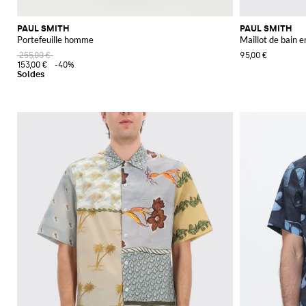
PAUL SMITH
PAUL SMITH
Portefeuille homme
Maillot de bain e
255,00 €
95,00 €
153,00 €
-40%