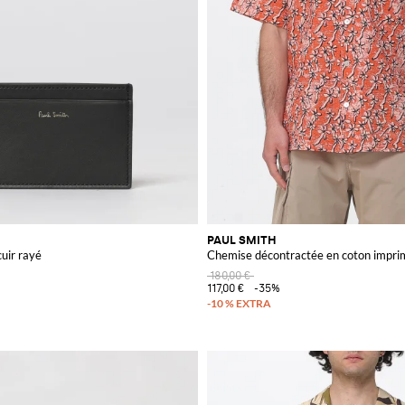
PAUL SMITH
cuir rayé
Chemise décontractée en coton impri
180,00 €
117,00 €
-35%