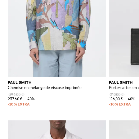
PAUL SMITH
PAUL SMITH
Chemise en mélange de viscose imprimée
Porte-cartes en 
396,00 €
210,00 €
237,60 €
-40%
126,00 €
-40%