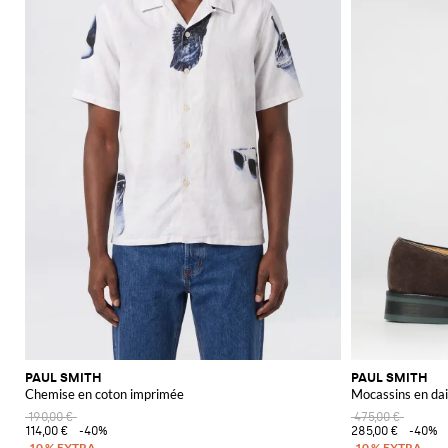
PAUL SMITH
PAUL SMITH
Chemise en coton imprimée
Mocassins en dai
190,00 €
475,00 €
114,00 €
-40%
285,00 €
-40%