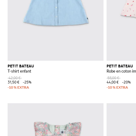
PETIT BATEAU
PETIT BATEAU
T-shirt enfant
Robe en coton i
42,00 €
55,00 €
31,50 €
-25%
44,00 €
-20%