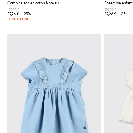
Combinaison en coton à cœurs
Ensemble enfant
37,00 €
39,00 €
27,76 €
-25%
29,26 €
-25%