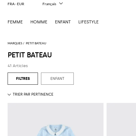
FRA - EUR
Français
Italiano
English
FEMME
HOMME
ENFANT
LIFESTYLE
Deutsch
Español
中文
日本語
MARQUES
PETIT BATEAU
한국어
PETIT BATEAU
Русский
41 Articles
ENFANT