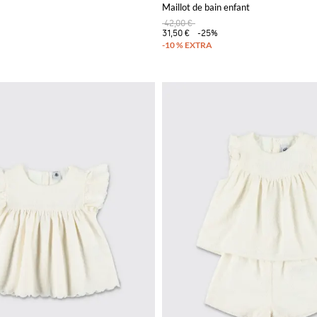
Maillot de bain enfant
42,00 €
31,50 €
-25%