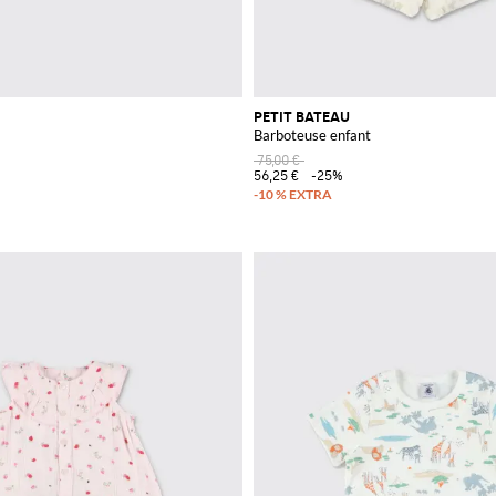
PETIT BATEAU
Barboteuse enfant
75,00 €
56,25 €
-25%