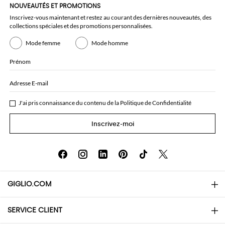
NOUVEAUTÉS ET PROMOTIONS
Inscrivez-vous maintenant et restez au courant des dernières nouveautés, des
collections spéciales et des promotions personnalisées.
Mode femme
Mode homme
Prénom
Adresse E-mail
J'ai pris connaissance du contenu de la
Politique de Confidentialité
Inscrivez-moi
GIGLIO.COM
SERVICE CLIENT
About