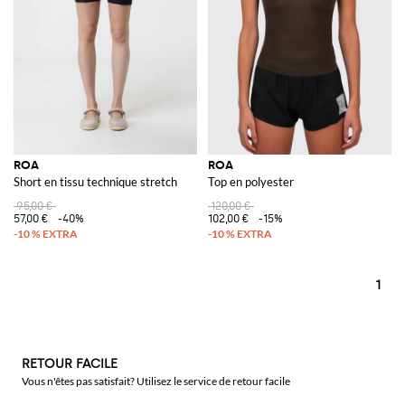
ROA
ROA
Short en tissu technique stretch
Top en polyester
95,00 €
120,00 €
57,00 €
-40%
102,00 €
-15%
1
RETOUR FACILE
Vous n'êtes pas satisfait? Utilisez le service de retour facile