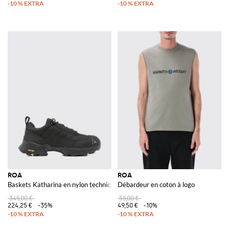
ROA
ROA
Baskets Katharina en nylon technique
Débardeur en coton à logo
345,00 €
55,00 €
224,25 €
-35%
49,50 €
-10%