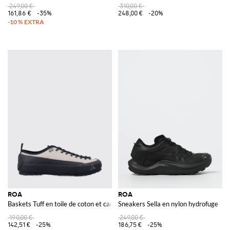
249,00 €
310,00 €
161,86 €
-35%
248,00 €
-20%
ROA
ROA
Baskets Tuff en toile de coton et caoutchouc
Sneakers Sella en nylon hydrofuge
190,00 €
249,00 €
142,51 €
-25%
186,75 €
-25%