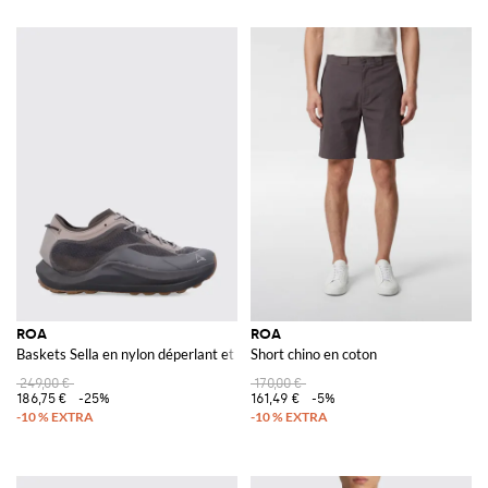
ROA
ROA
Baskets Sella en nylon déperlant et caoutchouc
Short chino en coton
249,00 €
170,00 €
186,75 €
-25%
161,49 €
-5%