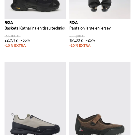
ROA
ROA
Baskets Katharina en tissu technique et caoutchouc
Pantalon large en jersey
350,00 €
220,00 €
227,51 €
-35%
165,00 €
-25%