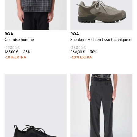
ROA
ROA
Chemise homme
Sneakers Hida en tissu technique et 
220,00 €
380,00 €
165,00 €
-25%
266,00 €
-30%