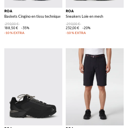
ROA
ROA
Baskets Cingino en tissu technique et caoutchouc
Sneakers Loie en mesh
290,00 €
290,00 €
188,50 €
-35%
232,00 €
-20%