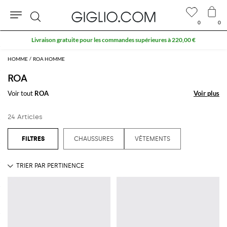
0
0
Rechercher
HOMME
ROA HOMME
ROA
Voir tout
ROA
Voir plus
Voir plus
24 Articles
CHAUSSURES
VÊTEMENTS