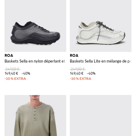
ROA
ROA
Baskets Sella en nylon déperlant et caoutchouc
Baskets Sella Lite en mélange de poly
249,00 €
249,00 €
149,40 €
-40%
149,40 €
-40%