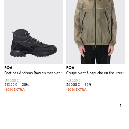
ROA
ROA
Bottines Andreas Raw en mesh et caoutchouc
Coupe-vent à capuche en tissu techni
390,00 €
480,00 €
312,00 €
-20%
360,00 €
-25%
1