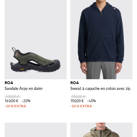
ROA
ROA
Sandale Arpy en daim
Sweat à capuche en coton avec zip
200,00 €
250,00 €
160,00 €
-20%
150,00 €
-40%