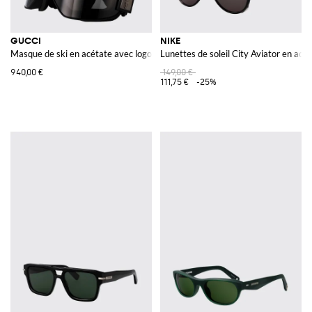
GUCCI
NIKE
Masque de ski en acétate avec logo gravé et sangle ajustable
Lunettes de soleil City Aviator en acé
940,00 €
149,00 €
111,75 €
-25%