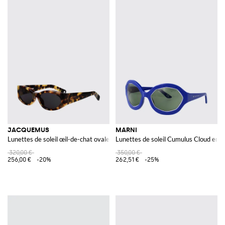
JACQUEMUS
MARNI
Lunettes de soleil œil-de-chat ovales en acétate écaille avec verres foncés
Lunettes de soleil Cumulus Cloud en a
320,00 €
350,00 €
256,00 €
-20%
262,51 €
-25%