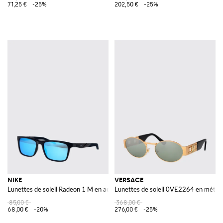
71,25 €
-25%
202,50 €
-25%
NIKE
VERSACE
Lunettes de soleil Radeon 1 M en acétate
Lunettes de soleil 0VE2264 en métal 
85,00 €
368,00 €
68,00 €
-20%
276,00 €
-25%