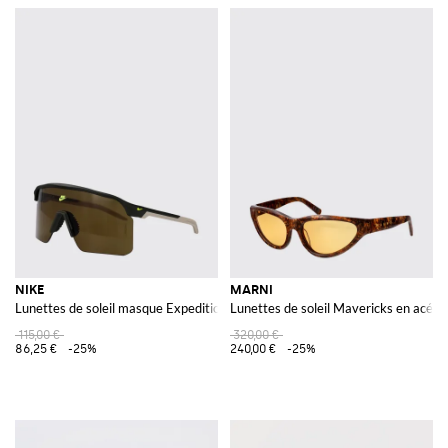
NIKE
MARNI
Lunettes de soleil masque Expedition Shield en acétate bicolore
Lunettes de soleil Mavericks en acéta
115,00 €
320,00 €
86,25 €
-25%
240,00 €
-25%