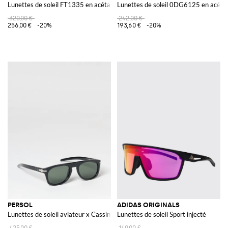
Lunettes de soleil FT1335 en acétate
Lunettes de soleil 0DG6125 en acéta
320,00 €
242,00 €
256,00 €
-20%
193,60 €
-20%
PERSOL
ADIDAS ORIGINALS
Lunettes de soleil aviateur x Cassina en acétate à monture écaille de tortue
Lunettes de soleil Sport injecté
425,00 €
149,00 €