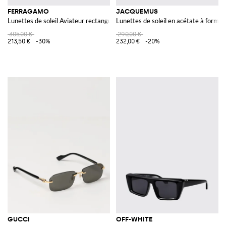
FERRAGAMO
JACQUEMUS
Lunettes de soleil Aviateur rectangulaires en acétate avec double pont
Lunettes de soleil en acétate à forme 
305,00 €
290,00 €
213,50 €
-30%
232,00 €
-20%
GUCCI
OFF-WHITE