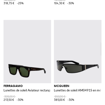
318,75 €
-25%
104,30 €
-30%
FERRAGAMO
MCQUEEN
Lunettes de soleil Aviateur rectangulaires en acétate avec logo
Lunettes de soleil AM0491S en métal
305,00 €
550,00 €
213,50 €
-30%
385,00 €
-30%