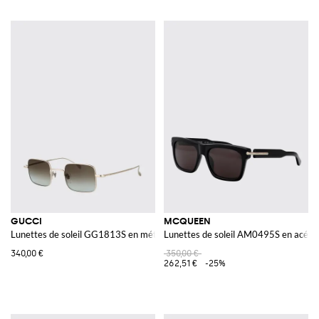
GUCCI
MCQUEEN
Lunettes de soleil GG1813S en métal
Lunettes de soleil AM0495S en acétat
340,00 €
350,00 €
262,51 €
-25%