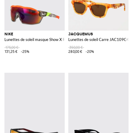
NIKE
JACQUEMUS
Lunettes de soleil masque Show X Rush à motif abstrait
Lunettes de soleil Carre JAC109C4S
175,00 €
350,00 €
131,25 €
-25%
280,00 €
-20%