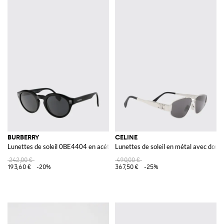
BURBERRY
CELINE
Lunettes de soleil 0BE4404 en acétate
Lunettes de soleil en métal avec doub
242,00 €
490,00 €
193,60 €
-20%
367,50 €
-25%