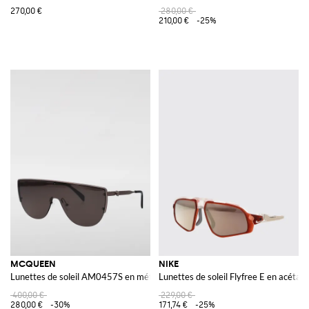
270,00 €
280,00 €
210,00 €
-25%
MCQUEEN
NIKE
Lunettes de soleil AM0457S en métal
Lunettes de soleil Flyfree E en acétate
400,00 €
229,00 €
280,00 €
-30%
171,74 €
-25%