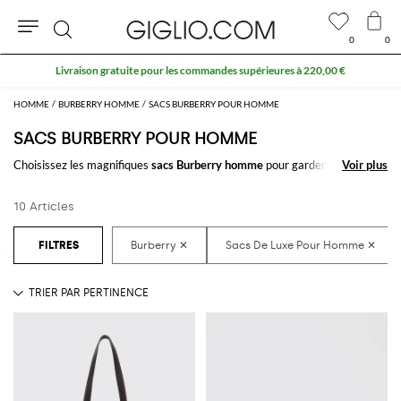
0
0
Rechercher
Livraison gratuite pour les commandes supérieures à 220,00 €
HOMME
BURBERRY HOMME
SACS BURBERRY POUR HOMME
SACS BURBERRY POUR HOMME
Choisissez les magnifiques
sacs Burberry homme
pour garder avec vous
Voir plus
Voir plus
tout le nécessaire, au travail ou pendant votre temps libre. Il suffit de
quelques clics pour recevoir sans effort le
sac homme signé Burberry
qui
10 Articles
vous plaît le plus.
Découvrez les dernières collections de
sacs Burberry pour homme en
ligne
sur GIGLIO.COM