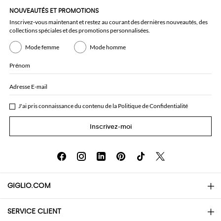
NOUVEAUTÉS ET PROMOTIONS
Inscrivez-vous maintenant et restez au courant des dernières nouveautés, des
collections spéciales et des promotions personnalisées.
Mode femme
Mode homme
Prénom
Adresse E-mail
J'ai pris connaissance du contenu de la
Politique de Confidentialité
Inscrivez-moi
GIGLIO.COM
SERVICE CLIENT
About