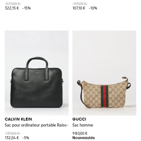
379,00 €
119,00 €
322,15 €
-15%
107,10 €
-10%
CALVIN KLEIN
GUCCI
Sac pour ordinateur portable Raised Commuter en similicuir grainé
Sac homme
139,00 €
980,00 €
132,04 €
-5%