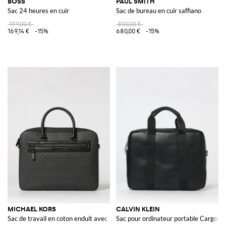
BOSS
PAUL SMITH
Sac 24 heures en cuir
Sac de bureau en cuir saffiano
199,00 €
800,00 €
169,14 €
-15%
680,00 €
-15%
MICHAEL KORS
CALVIN KLEIN
Sac de travail en coton enduit avec monogramme MK all over
Sac pour ordinateur portable Cargo en