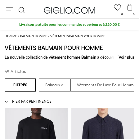
0
0
Rechercher
10 % supplémentaires sur les SOLDES
HOMME
BALMAIN HOMME
VÊTEMENTS BALMAIN POUR HOMME
VÊTEMENTS BALMAIN POUR HOMME
La nouvelle collection de
vêtement homme Balmain
à découvrir en ligne
Voir plus
Voir plus
sur notre site: une sélection recherchée de
vêtements homme signé
Balmain
pour toutes les occasions de votre vie. Du style classique au
49 Articles
décontracté, au sportif, vous trouverez toujours votre bonheur.
Découvrez les
vêtements de Balmain pour homme en ligne
sur
GIGLIO.COM