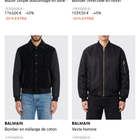
Blazer simple boutonnage en laine vierge
Bomber réversible en nylon
3 200,00 €
1 890,00 €
1 760,00 €
-45%
1 039,50 €
-45%
BALMAIN
BALMAIN
Bomber en mélange de coton
Veste homme
1 990,00 €
1 590,00 €