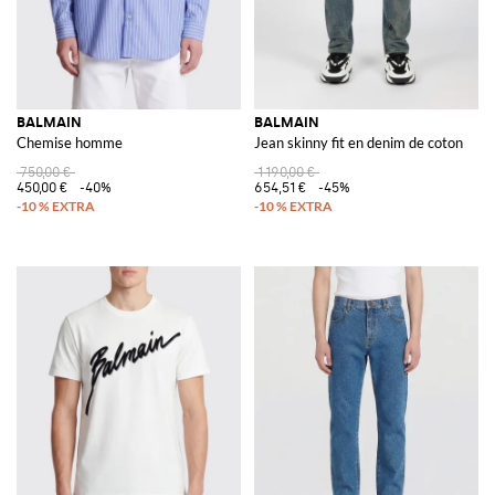
BALMAIN
BALMAIN
Chemise homme
Jean skinny fit en denim de coton
750,00 €
1 190,00 €
450,00 €
-40%
654,51 €
-45%