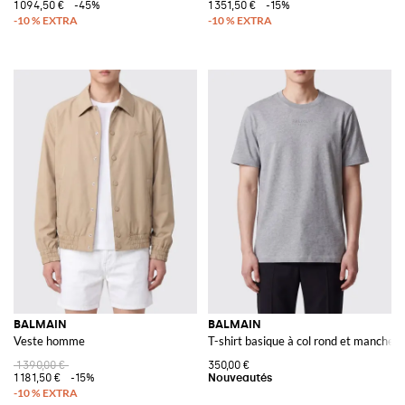
1 094,50 €
-45%
1 351,50 €
-15%
BALMAIN
BALMAIN
Veste homme
T-shirt basique à col rond et manches
1 390,00 €
350,00 €
1 181,50 €
-15%