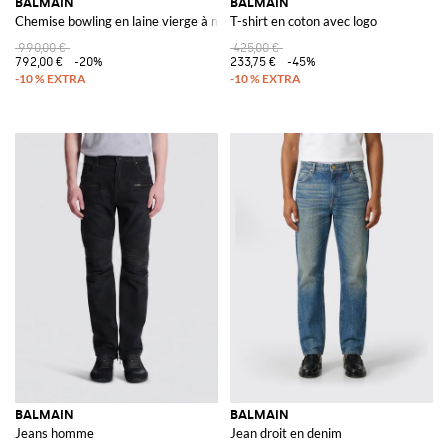
BALMAIN
BALMAIN
Chemise bowling en laine vierge à motif Prince de Galles et col cubain
T-shirt en coton avec logo
990,00 €
425,00 €
792,00 €
-20%
233,75 €
-45%
BALMAIN
BALMAIN
Jeans homme
Jean droit en denim