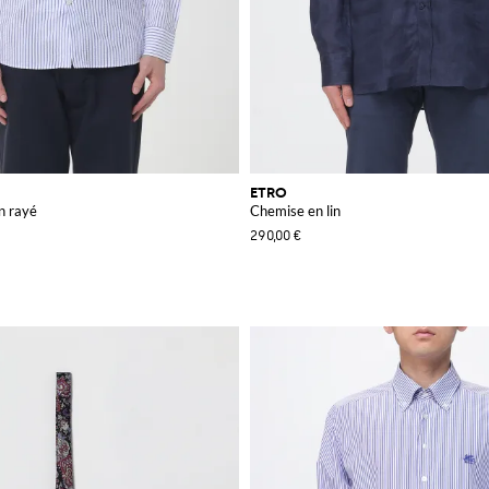
ETRO
n rayé
Chemise en lin
290,00 €