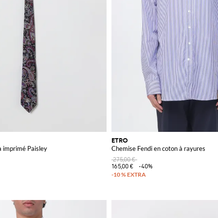
ETRO
à imprimé Paisley
Chemise Fendi en coton à rayures
275,00 €
165,00 €
-40%