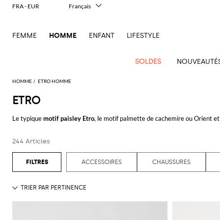
FRA - EUR
Français
Italiano
English
FEMME
HOMME
ENFANT
LIFESTYLE
Deutsch
Español
中文
SOLDES
NOUVEAUTÉ
日本語
한국어
HOMME
ETRO HOMME
Русский
ETRO
Nouvel
Voir
Voir
Voir
Voir
Voir
Voir
Tout
Arrivage
tout
Le typique
motif paisley Etro
, le motif palmette de cachemire ou Orient e
Voir
tout
Voir
Tous les
tout
Voir
Tous
tout
Voir
Toutes les
tout
Voir
Tous les
tout
Voir
l'outlet
Homme
femme
évoquent un style boho-chic. La collection
Etro homme
est composé
Dsquared2
New
tout
tout
vêtements
tout
les
tout
chaussures
tout
accessoires
tout
Alexander
Balmain
Bottega
Alexander
Bottega
Accessoires
Ferragamo
Tailoring
Balance
Etro
sacs
244 Articles
Découvrez en ligne la collection de
vêtements Etro
et profitez de la livrai
Adidas
McQueen
Acne
Blazers
Acne
Veneta
Emporio
Espadrilles
McQueen
Adidas
Trousses
Veneta
Carhartt
Jw
Jacquemus
Sweats
Foulards
contemporain
Burberry
Chaussures
Gucci
Versace
Fay
Studios
Studios
Porte-
Armani
de
WIP
Anderson
Alexander
Balmain
Chemises
Burberry
Mocassins
Bottega
Golden
Burberry
Marni
Shorts
Lunettes
Héritage
Jeans
Voir tout
ETRO
Etro
Sacs
Loewe
documents
toilette
ACCESSOIRES
CHAUSSURES
Emporio
McQueen
Adidas
Barbour
Jacquemus
Veneta
Goose
Emporio
Loewe
moderne
Couture
Bottega
Costume
Etro
Sandales
Fendi
New
Vestes et
Noeuds
Fendi
Vêtements
Maison
Armani
Sacoches
Bijoux
Armani
Brunello
Veneta
Barbour
Carhartt
JW
Dolce &
Hogan
Maison
Balance
doudounes
papillon
Sneakers
Adidas
Costume
Fendi
Mules
Ferragamo
Margiela
Saint
Cucinelli
WIP
Sacs
Anderson
Gabbana
Ceintures
D1
Margiela
performantes
Brunello
C.P.
Marni
Off-
T-shirts et
Porte-
Tod's
Jeans
Laurent
Jil
Derbies
Gucci
Saint
banane
Milano
Diesel
Cucinelli
Company
Diesel
Marni
Ferragamo
Chapeaux
New
White
débardeurs
clés
Outerwear
Sander
et
CamperLab
Laurent
Pantalons
Thom
Saint
Sacs
et berets
Golden
Balance
de marque
Dolce &
Burberry
Carhartt
Dsquared2
Rains
oxford
Gucci
Our
Manteaux
Portefeuilles
Browne
Saint
Salomon
Laurent
Thom
de
Goose
Polos
gabbana
WIP
Chaussettes
Nike
Legacy
Chemises