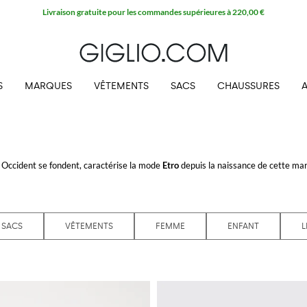
10 % supplémentaires sur les SOLDES
S
MARQUES
VÊTEMENTS
SACS
CHAUSSURES
t Occident se fondent, caractérise la mode
Etro
depuis la naissance de cette ma
e de lignes pour vestes et pantalons et d'un style bohémien pour manteaux, ch
son gratuite sur Giglio.com
SACS
VÊTEMENTS
FEMME
ENFANT
L