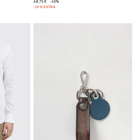
68,75 €
-45%