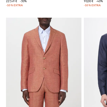
227,49 €
-30%
90,00 €
-40%