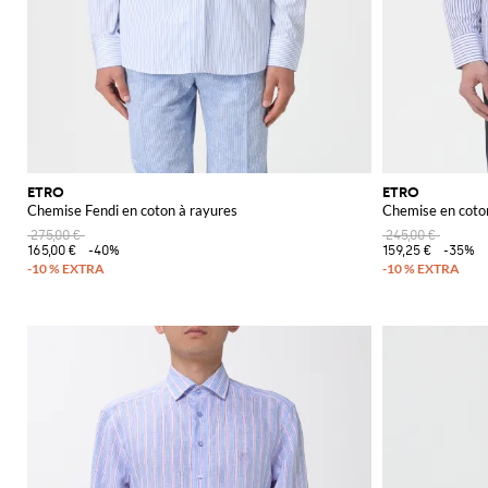
ETRO
ETRO
Chemise Fendi en coton à rayures
Chemise en coto
275,00 €
245,00 €
165,00 €
-40%
159,25 €
-35%