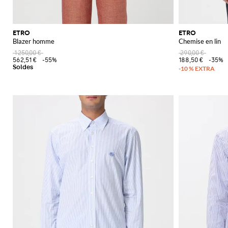
ETRO
ETRO
Blazer homme
Chemise en lin
1 250,00 €
290,00 €
562,51 €
-55%
188,50 €
-35%