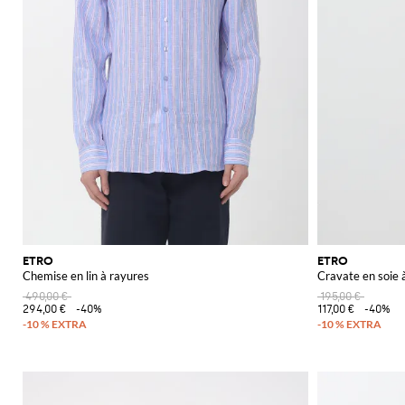
ETRO
ETRO
Chemise en lin à rayures
Cravate en soie 
490,00 €
195,00 €
294,00 €
-40%
117,00 €
-40%