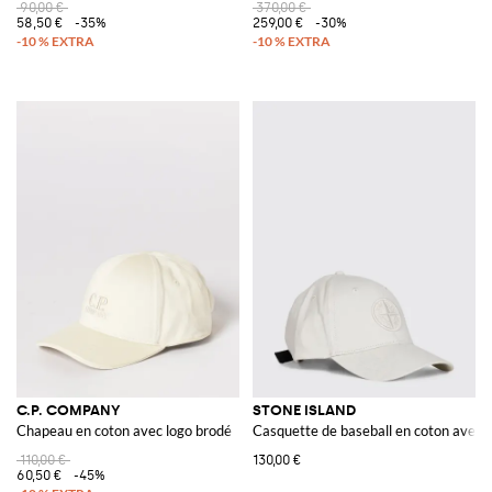
90,00 €
370,00 €
58,50 €
-35%
259,00 €
-30%
C.P. COMPANY
STONE ISLAND
Chapeau en coton avec logo brodé
Casquette de baseball en coton avec 
110,00 €
130,00 €
60,50 €
-45%