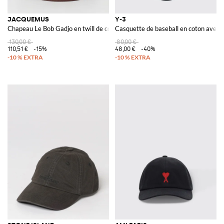
JACQUEMUS
Y-3
Chapeau Le Bob Gadjo en twill de coton
Casquette de baseball en coton avec 
130,00 €
80,00 €
110,51 €
-15%
48,00 €
-40%