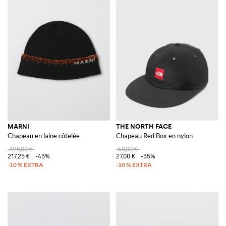
MARNI
THE NORTH FACE
Chapeau en laine côtelée
Chapeau Red Box en nylon
395,00 €
60,00 €
217,25 €
-45%
27,00 €
-55%