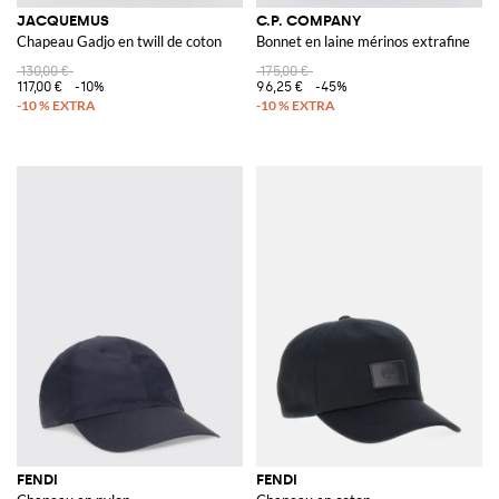
JACQUEMUS
C.P. COMPANY
Chapeau Gadjo en twill de coton
Bonnet en laine mérinos extrafine
130,00 €
175,00 €
117,00 €
-10%
96,25 €
-45%
FENDI
FENDI