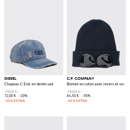
DIESEL
C.P. COMPANY
Chapeau C-Enic en denim usé
Bonnet en coton avec revers et verr
90,00 €
130,00 €
72,00 €
-20%
84,50 €
-35%