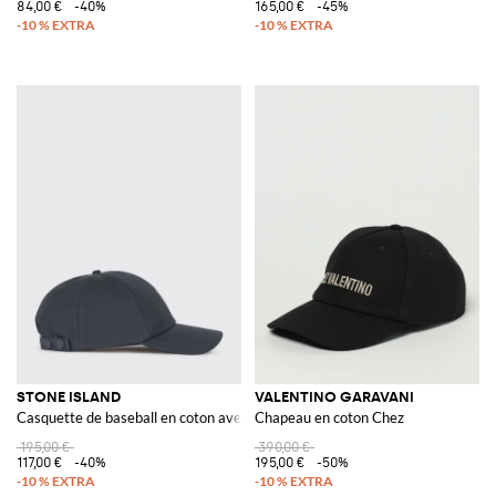
84,00 €
-40%
165,00 €
-45%
STONE ISLAND
VALENTINO GARAVANI
Casquette de baseball en coton avec logo Compass et sangle réglable
Chapeau en coton Chez
195,00 €
390,00 €
117,00 €
-40%
195,00 €
-50%