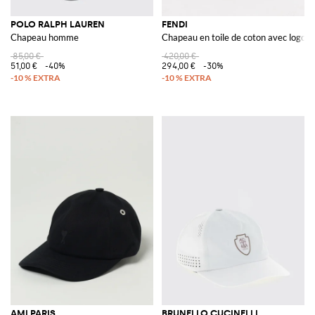
POLO RALPH LAUREN
FENDI
Chapeau homme
Chapeau en toile de coton avec logo b
85,00 €
420,00 €
51,00 €
-40%
294,00 €
-30%
AMI PARIS
BRUNELLO CUCINELLI