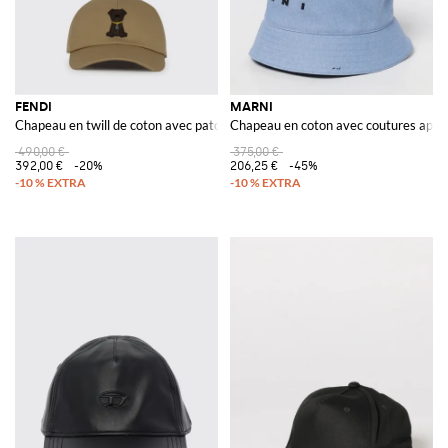
FENDI
MARNI
Chapeau en twill de coton avec patch
Chapeau en coton avec coutures appa
490,00 €
375,00 €
392,00 €
-20%
206,25 €
-45%