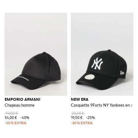
EMPORIO ARMANI
NEW ERA
Chapeau homme
Casquette 9Forty NY Yankees en coto
90,00 €
26,00 €
54,00 €
-40%
19,50 €
-25%