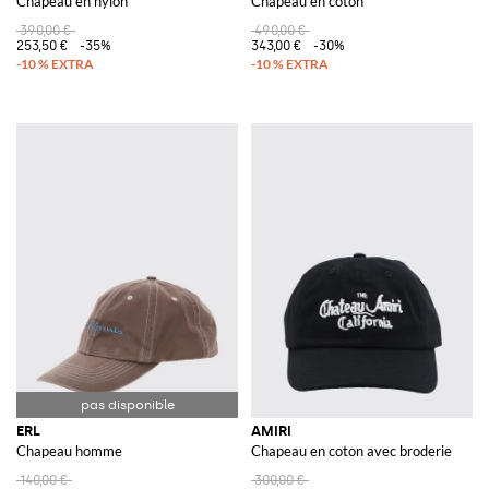
Chapeau en nylon
Chapeau en coton
390,00 €
490,00 €
253,50 €
-35%
343,00 €
-30%
ERL
AMIRI
Chapeau homme
Chapeau en coton avec broderie
140,00 €
300,00 €