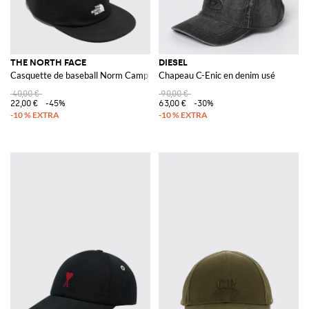
THE NORTH FACE
DIESEL
Casquette de baseball Norm Camp en polyester recyclé avec logo brodé
Chapeau C-Enic en denim usé
40,00 €
90,00 €
22,00 €
-45%
63,00 €
-30%