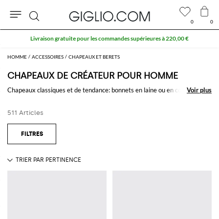
0
0
Rechercher
10 % supplémentaires sur les SOLDES
HOMME
ACCESSOIRES
CHAPEAUX ET BERETS
CHAPEAUX DE CRÉATEUR POUR HOMME
Chapeaux classiques et de tendance: bonnets en laine ou en coton et
Voir plus
Voir plus
casquettes avec de merveilleux détails et des précieuses trames, des
meilleures marques de la haute couture.
511 Articles