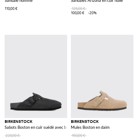
Sandale homme
Sandales Arizona en cuir huilé
110,00 €
125,00 €
100,00 €
-20%
BIRKENSTOCK
BIRKENSTOCK
Sabots Boston en cuir suédé avec bride réglable
Mules Boston en daim
220,00 €
150,00 €