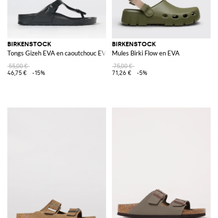
BIRKENSTOCK
BIRKENSTOCK
Tongs Gizeh EVA en caoutchouc EVA avec bride réglable
Mules Birki Flow en EVA
55,00 €
75,00 €
46,75 €
-15%
71,26 €
-5%