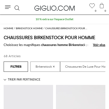
0
0
Rechercher
10 % extra sur l'espace Outlet
HOMME
BIRKENSTOCK HOMME
CHAUSSURES BIRKENSTOCK POUR HOMME
CHAUSSURES BIRKENSTOCK POUR HOMME
Choisissez les magnifiques
chaussures homme Birkenstock
pour
Voir plus
Voir plus
compléter votre tenue. Avec les merveilleux
modèles de chaussures pour
homme signées Birkenstock
à acheter facilement en ligne, trouver votre
68 Articles
style sera un jeu d'enfant.
Découvrez les dernierères collections de
chaussures Birkenstock
homme
sur GIGLIO.COM