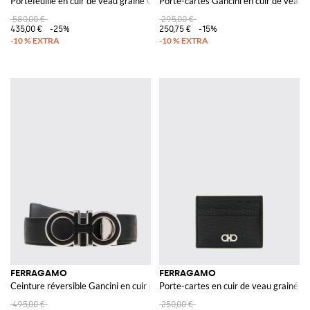
Portefeuille en cuir de veau grainé Gancini
Porte-cartes Gancini en cuir de veau
580,00 €
295,00 €
435,00 €
-25%
250,75 €
-15%
FERRAGAMO
FERRAGAMO
Ceinture réversible Gancini en cuir de veau avec boucle argentée
Porte-cartes en cuir de veau grainé
495,00 €
250,00 €