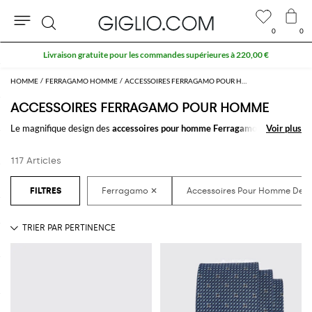
0
0
Rechercher
10 % supplémentaires sur les SOLDES
HOMME
FERRAGAMO HOMME
ACCESSOIRES FERRAGAMO POUR HOMME
ACCESSOIRES FERRAGAMO POUR HOMME
Le magnifique design des
accessoires pour homme Ferragamo
fera la
Voir plus
Voir plus
différence quelle que soit votre tenue. Choisissez parmi nos nombreux
accessoires pour homme signés Ferragamo
à acheter facilement en ligne
117 Articles
et créez toujours de nouveaux styles en les combinant.
Achetez les
accessoires Ferragamo homme en ligne
sur GIGLIO.COM