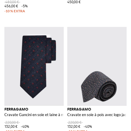
480,00 €
450,00 €
456,00 €
-5%
FERRAGAMO
FERRAGAMO
Cravate Gancini en soie et laine à motif chevron monogramme
Cravate en soie à pois avec logo jacqu
220,00 €
220,00 €
132,00 €
-40%
132,00 €
-40%