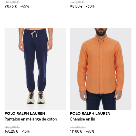
165,00 €
140,00 €
90,76 €
-45%
98,00 €
-30%
POLO RALPH LAUREN
POLO RALPH LAUREN
Pantalon en mélange de coton
Chemise en lin
165,00 €
185,00 €
140,25 €
-15%
111,00 €
-40%