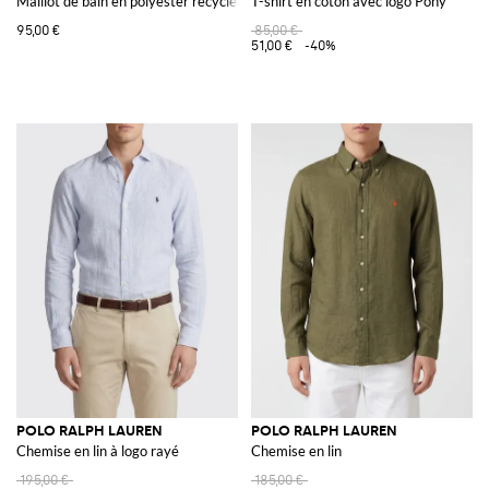
Maillot de bain en polyester recyclé
T-shirt en coton avec logo Pony
95,00 €
85,00 €
51,00 €
-40%
POLO RALPH LAUREN
POLO RALPH LAUREN
Chemise en lin à logo rayé
Chemise en lin
195,00 €
185,00 €