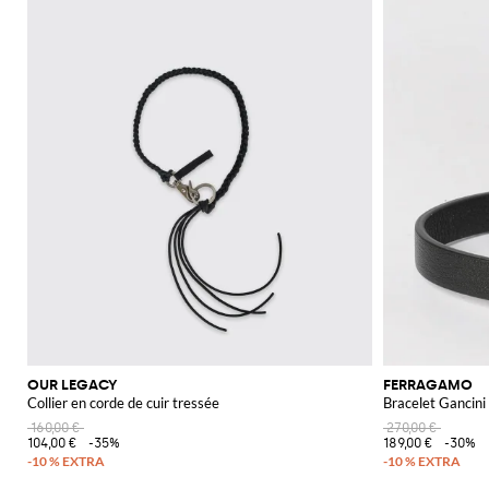
OUR LEGACY
FERRAGAMO
Collier en corde de cuir tressée
Bracelet Gancini 
160,00 €
270,00 €
104,00 €
-35%
189,00 €
-30%