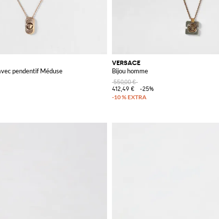
VERSACE
n avec pendentif Méduse
Bijou homme
550,00 €
412,49 €
-25%