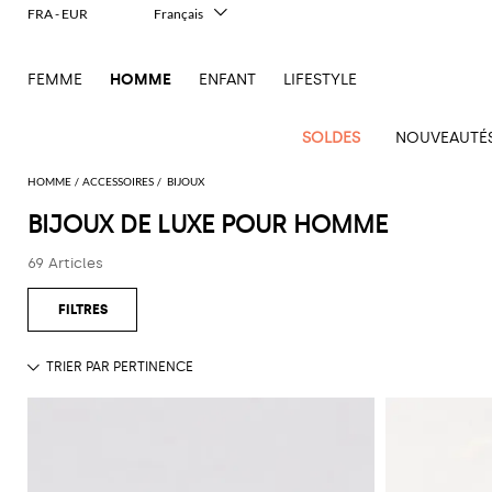
FRA - EUR
Français
Italiano
English
FEMME
HOMME
ENFANT
LIFESTYLE
Deutsch
Español
中文
SOLDES
NOUVEAUTÉ
日本語
한국어
HOMME
ACCESSOIRES
BIJOUX
Русский
BIJOUX DE LUXE POUR HOMME
Nouvel
Voir
Voir
Voir
Voir
Voir
Voir
Tout
Arrivage
tout
69 Articles
Voir
tout
Voir
Tous les
tout
Voir
Tous
tout
Voir
Toutes les
tout
Voir
Tous les
tout
Voir
l'outlet
Homme
Dsquared2
New
tout
tout
vêtements
tout
les
tout
chaussures
tout
accessoires
tout
Alexander
Balmain
Bottega
Alexander
Bottega
Accessoires
Ferragamo
Tailoring
Balance
Etro
sacs
Adidas
McQueen
Acne
Blazers
Acne
Veneta
Emporio
Espadrilles
McQueen
Adidas
Trousses
Veneta
Carhartt
Jw
Jacquemus
Sweats
Foulards
contemporain
Burberry
Chaussures
Gucci
Versace
Fay
Studios
Studios
Porte-
Armani
de
WIP
Anderson
Alexander
Balmain
Chemises
Burberry
Mocassins
Bottega
Golden
Burberry
Marni
Shorts
Lunettes
Héritage
Jeans
Etro
Sacs
Loewe
documents
toilette
Emporio
McQueen
Adidas
Barbour
Jacquemus
Veneta
Goose
Emporio
Loewe
moderne
Couture
Bottega
Costume
Etro
Sandales
Fendi
New
Vestes et
Noeuds
Fendi
Vêtements
Maison
Armani
Sacoches
Bijoux
Armani
Brunello
Veneta
Barbour
Carhartt
JW
Dolce &
Hogan
Maison
Balance
doudounes
papillon
Sneakers
Adidas
Costume
Fendi
Mules
Ferragamo
Margiela
Saint
Cucinelli
WIP
Sacs
Anderson
Gabbana
Ceintures
D1
Margiela
performantes
Brunello
C.P.
Marni
Off-
T-shirts et
Porte-
Tod's
Jeans
Laurent
Jil
Derbies
Gucci
Saint
banane
Milano
Diesel
Cucinelli
Company
Diesel
Marni
Ferragamo
Chapeaux
New
White
débardeurs
clés
Outerwear
Sander
et
CamperLab
Laurent
Pantalons
Thom
Saint
Sacs
et berets
Golden
Balance
de marque
Dolce &
Burberry
Carhartt
Dsquared2
Rains
oxford
Gucci
Our
Manteaux
Portefeuilles
Browne
Saint
Salomon
Laurent
Thom
de
Goose
Polos
gabbana
WIP
Chaussettes
Nike
Legacy
Chemises