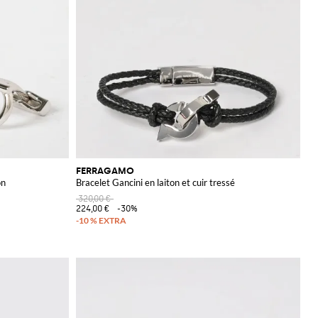
FERRAGAMO
on
Bracelet Gancini en laiton et cuir tressé
320,00 €
224,00 €
-30%