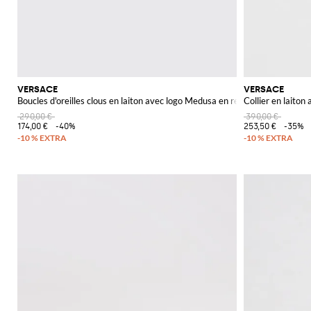
VERSACE
VERSACE
Boucles d'oreilles clous en laiton avec logo Medusa en relief
Collier en laito
290,00 €
390,00 €
174,00 €
-40%
253,50 €
-35%