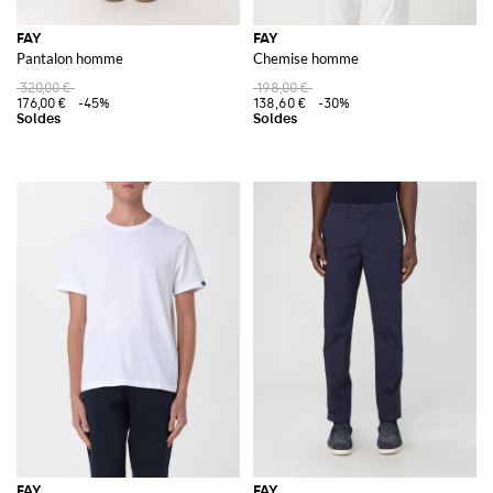
FAY
FAY
Pantalon homme
Chemise homme
320,00 €
198,00 €
176,00 €
-45%
138,60 €
-30%
FAY
FAY