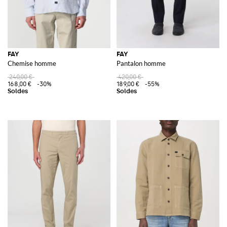
FAY
FAY
Chemise homme
Pantalon homme
240,00 €
420,00 €
168,00 €
-30%
189,00 €
-55%