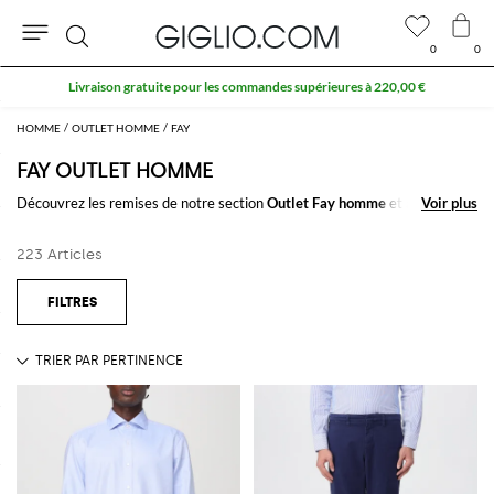
0
0
Rechercher
10 % supplémentaires sur les SOLDES
HOMME
OUTLET HOMME
FAY
FAY OUTLET HOMME
Découvrez les remises de notre section
Outlet Fay homme
et achetez
Voir plus
Voir plus
des vêtements et des accessoires griffés des meilleurs marques
italiennes et internationales. Profitez des soldes dans notre section
223 Articles
Outlet Fay homme en ligne
sur GIGLIO.COM
Voir tout
FAY