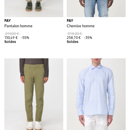
FAY
FAY
Pantalon homme
Chemise homme
290,00 €
398,00 €
130,49 €
-55%
258,70 €
-35%