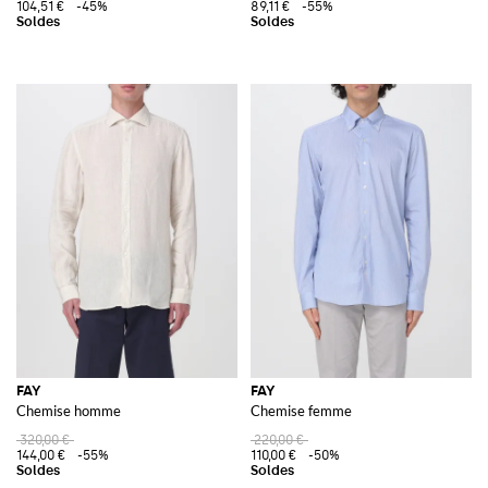
104,51 €
-45%
89,11 €
-55%
FAY
FAY
Chemise homme
Chemise femme
320,00 €
220,00 €
144,00 €
-55%
110,00 €
-50%