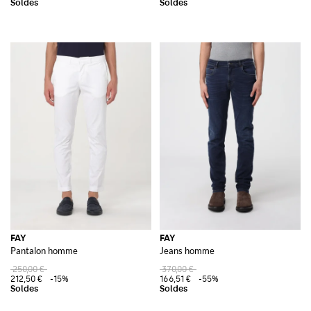
FAY
FAY
Pantalon homme
Jeans homme
250,00 €
370,00 €
212,50 €
-15%
166,51 €
-55%