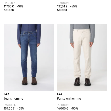
130,00 €
250,00 €
117,00 €
-10%
137,51 €
-45%
FAY
FAY
Jeans homme
Pantalon homme
350,00 €
320,00 €
157,50 €
-55%
160,00 €
-50%