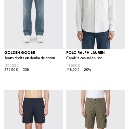
Découvrez le meilleur catalogue de
vêtements homme en ligne
et
achetez avec la livraison gratuite sur GIGLIO.COM
GOLDEN GOOSE
POLO RALPH LAUREN
Jeans droits en denim de coton
Camicia casual en lino
395,00 €
185,00 €
276,50 €
-30%
148,00 €
-20%