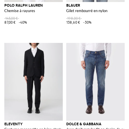
POLO RALPH LAUREN
BLAUER
Chemise à rayures
Gilet rembourré en nylon
145,00 €
198,00 €
87,00 €
-40%
138,60 €
-30%
ELEVENTY
DOLCE & GABBANA