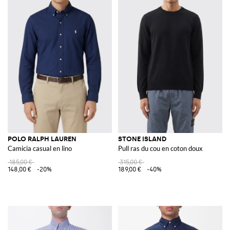
POLO RALPH LAUREN
STONE ISLAND
Camicia casual en lino
Pull ras du cou en coton doux
185,00 €
315,00 €
148,00 €
-20%
189,00 €
-40%