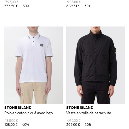
795,00 €
985,00 €
556,50 €
-30%
689,51 €
-30%
STONE ISLAND
STONE ISLAND
Polo en coton piqué avec logo
Veste en toile de parachute
180,00 €
495,00 €
108,00 €
-40%
396,00 €
-20%