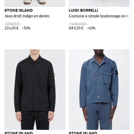
STONE ISLAND
LUIGI BORRELLI
Jean droit Indigo en denim
Costume à simple boutonnage en méla
320,00 €
1 482,00 €
224,00 €
-30%
889,20 €
-40%
STONE ISLAND
STONE ISLAND