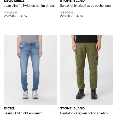
DSQUARED2
STONE ISLAND
Jean slim fit Twist en denim stretch
Sweat-shirt zippé avec poche logo
490,00 €
380,00 €
269,50 €
-45%
228,00 €
-40%
DIESEL
STONE ISLAND
Jeans D-Struckt en denim
Pantalon cargo en coton stretch