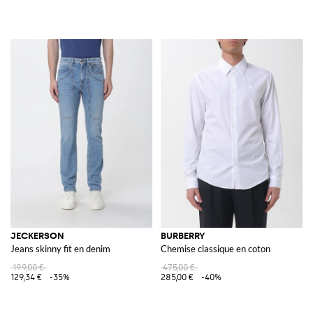
JECKERSON
BURBERRY
Jeans skinny fit en denim
Chemise classique en coton
199,00 €
475,00 €
129,34 €
-35%
285,00 €
-40%