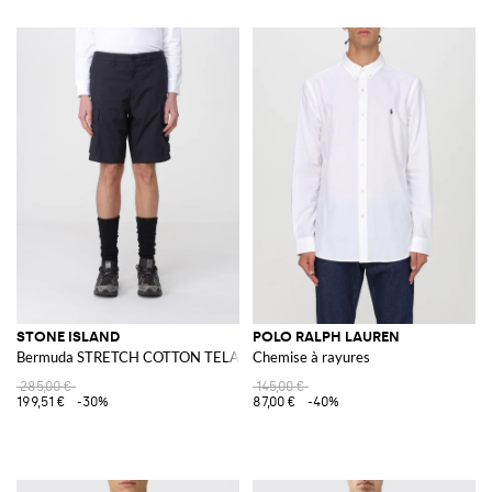
STONE ISLAND
POLO RALPH LAUREN
Bermuda STRETCH COTTON TELA 'PARACADUTE'
Chemise à rayures
285,00 €
145,00 €
199,51 €
-30%
87,00 €
-40%