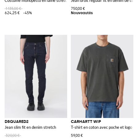
Costume monopetto en laine stretch
Jean droit regular fit en denim de coto
1 135,00 €
750,00 €
624,25 €
-45%
DSQUARED2
CARHARTT WIP
Jean slim fit en denim stretch
T-shirt en coton avec poche et logo co
320,00 €
59,00 €