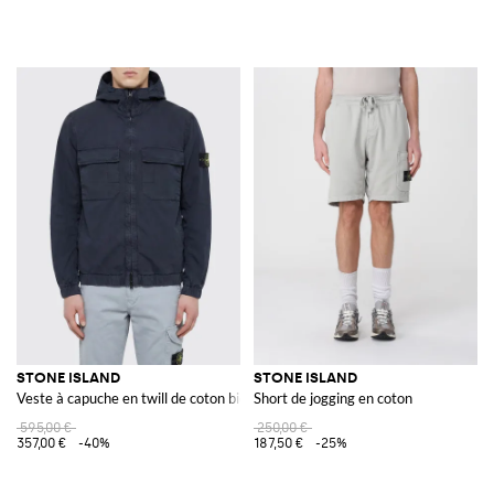
STONE ISLAND
STONE ISLAND
Veste à capuche en twill de coton biologique
Short de jogging en coton
595,00 €
250,00 €
357,00 €
-40%
187,50 €
-25%