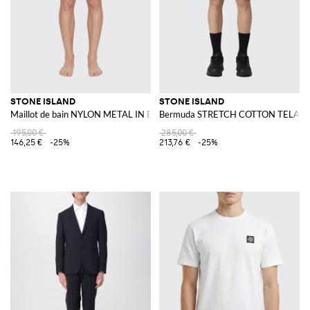
STONE ISLAND
STONE ISLAND
Maillot de bain NYLON METAL IN ECONYL®
Bermuda STRETCH COTTON TELA '
195,00 €
285,00 €
146,25 €
-25%
213,76 €
-25%