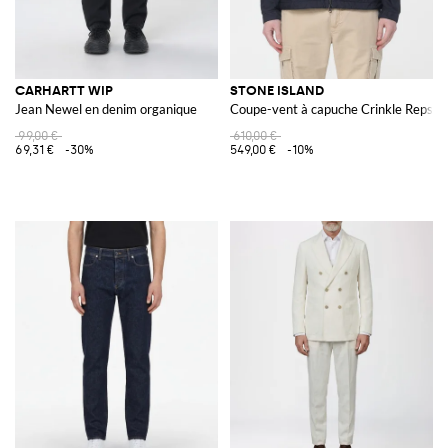
CARHARTT WIP
STONE ISLAND
Jean Newel en denim organique
Coupe-vent à capuche Crinkle Reps
99,00 €
610,00 €
69,31 €
-30%
549,00 €
-10%