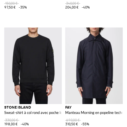
150,00 €
340,00 €
97,50 €
-35%
204,00 €
-40%
STONE ISLAND
FAY
Sweat-shirt à col rond avec poche logo
Manteau Morning en popeline techniq
330,00 €
690,00 €
198,00 €
-40%
310,50 €
-55%