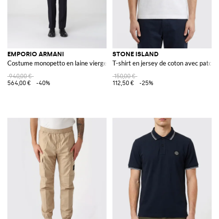
EMPORIO ARMANI
STONE ISLAND
Costume monopetto en laine vierge
T-shirt en jersey de coton avec patch 
940,00 €
150,00 €
564,00 €
-40%
112,50 €
-25%