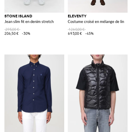
STONE ISLAND
ELEVENTY
Jean slim fit en denim stretch
Costume croisé en mélange de lin
295,00 €
1 260,00 €
206,50 €
-30%
693,00 €
-45%