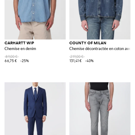
CARHARTT WIP
COUNTY OF MILAN
Chemise en denim
Chemise décontractée en coton ave
89,00 €
219,00 €
66,75 €
-25%
131,41 €
-40%