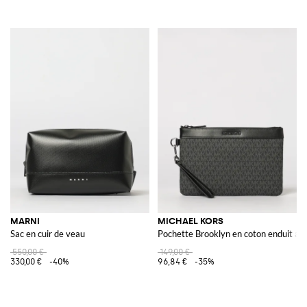
MARNI
MICHAEL KORS
Sac en cuir de veau
Pochette Brooklyn en coton enduit a
550,00 €
149,00 €
330,00 €
-40%
96,84 €
-35%