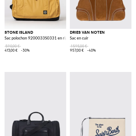
STONE ISLAND
DRIES VAN NOTEN
Sac polochon 9200033S0331 en ripstop de coton à double revêtement
Sac en cuir
590,00 €
1 595,00 €
413,00 €
-30%
957,00 €
-40%