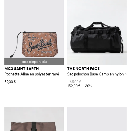
MC2 SAINT BARTH
THE NORTH FACE
Pochette Aline en polyester rayé
Sac polochon Base Camp en nylon rec
39,00 €
165,00 €
132,00 €
-20%