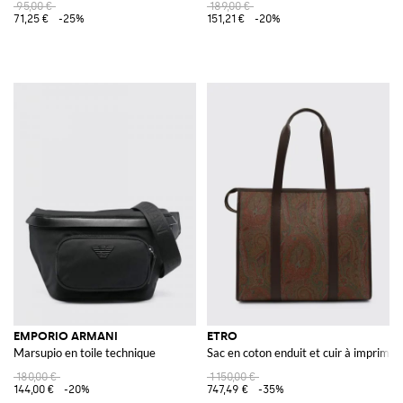
95,00 €
189,00 €
71,25 €
-25%
151,21 €
-20%
EMPORIO ARMANI
ETRO
Marsupio en toile technique
Sac en coton enduit et cuir à imprimé 
180,00 €
1 150,00 €
144,00 €
-20%
747,49 €
-35%