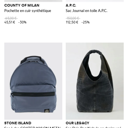
COUNTY OF MILAN
A.P.C.
Pochette en cuir synthétique
Sac Journal en toile A.P.C.
65,00 €
150,00 €
45,51 €
-30%
112,50 €
-25%
STONE ISLAND
OUR LEGACY