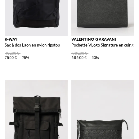
K-WAY
VALENTINO GARAVANI
Sac à dos Laon en nylon ripstop
Pochette VLogo Signature en cuir gra
100,00 €
980,00 €
75,00 €
-25%
686,00 €
-30%