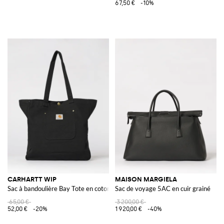
67,50 €
-10%
CARHARTT WIP
MAISON MARGIELA
Sac à bandoulière Bay Tote en coton biologique
Sac de voyage 5AC en cuir grainé
65,00 €
3 200,00 €
52,00 €
-20%
1 920,00 €
-40%