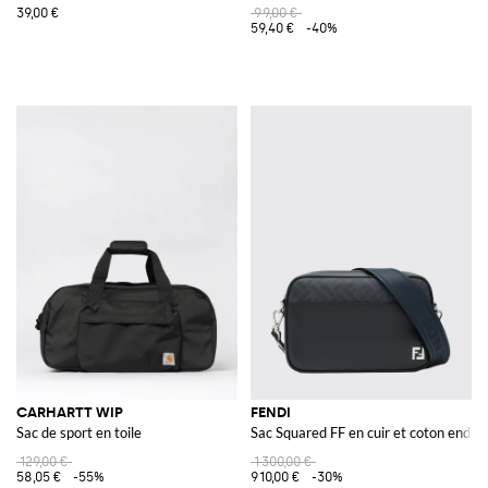
39,00 €
99,00 €
59,40 €
-40%
CARHARTT WIP
FENDI
Sac de sport en toile
Sac Squared FF en cuir et coton enduit
129,00 €
1 300,00 €
58,05 €
-55%
910,00 €
-30%