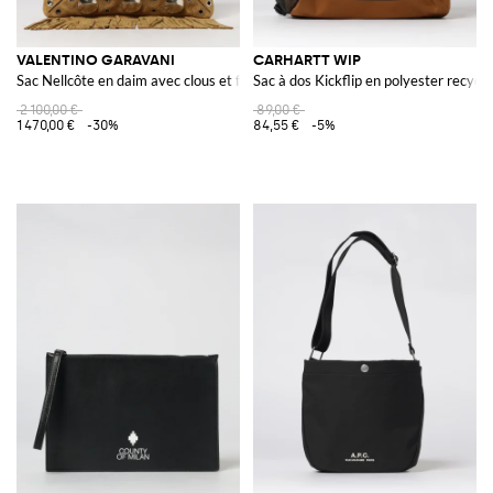
VALENTINO GARAVANI
CARHARTT WIP
Sac Nellcôte en daim avec clous et franges
Sac à dos Kickflip en polyester recyclé
2 100,00 €
89,00 €
1 470,00 €
-30%
84,55 €
-5%