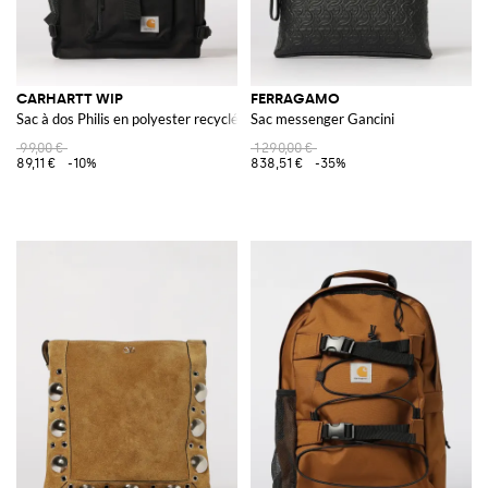
CARHARTT WIP
FERRAGAMO
Sac à dos Philis en polyester recyclé
Sac messenger Gancini
99,00 €
1 290,00 €
89,11 €
-10%
838,51 €
-35%