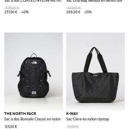
Sac à dos COATED NYLON METAL IN ECONYL®
Sac Drip Bag Nebula en denim usé
395,00 €
360,00 €
237,00 €
-40%
288,00 €
-20%
THE NORTH FACE
K-WAY
Sac à dos Borealis Classic en nylon
Sac Clere en nylon ripstop
125,00 €
75,00 €