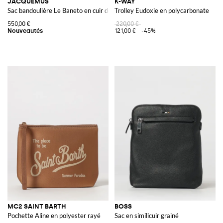
JACQUEMUS
K-WAY
Sac bandoulière Le Baneto en cuir de veau lisse avec logo
Trolley Eudoxie en polycarbonate
550,00 €
220,00 €
121,00 €
-45%
MC2 SAINT BARTH
BOSS
Pochette Aline en polyester rayé
Sac en similicuir grainé