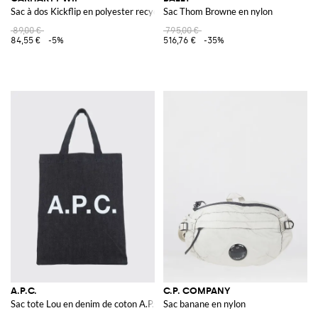
Sac à dos Kickflip en polyester recyclé
Sac Thom Browne en nylon
89,00 €
795,00 €
84,55 €
-5%
516,76 €
-35%
A.P.C.
C.P. COMPANY
Sac tote Lou en denim de coton A.P.C.
Sac banane en nylon