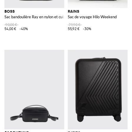
BOSS
RAINS
Sac bandoulière Ray en nylon et cuir synthétique
Sac de voyage Hilo Weekend
90,00 €
79,90 €
54,00 €
-40%
55,92 €
-30%