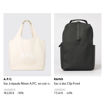
A.P.C.
RAINS
Sac à épaule Ninon A.P.C. en cuir synthétique
Sac à dos Clip Front
260,00 €
129,00 €
182,00 €
-30%
77,40 €
-40%