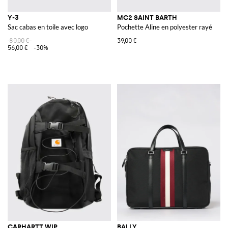
Y-3
MC2 SAINT BARTH
Sac cabas en toile avec logo
Pochette Aline en polyester rayé
80,00 €
39,00 €
56,00 €
-30%
CARHARTT WIP
BALLY