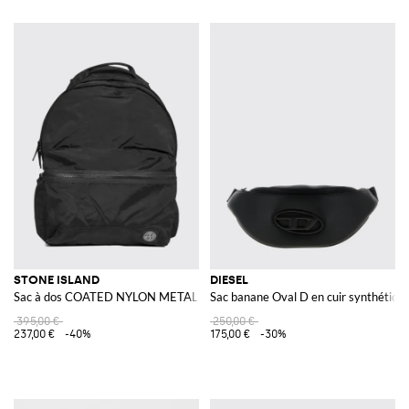
STONE ISLAND
DIESEL
Sac à dos COATED NYLON METAL IN ECONYL®
Sac banane Oval D en cuir synthétiqu
395,00 €
250,00 €
237,00 €
-40%
175,00 €
-30%