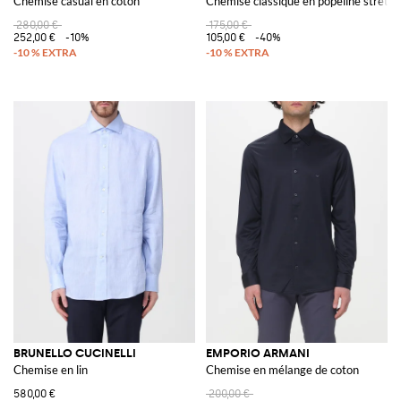
Chemise casual en coton
Chemise classique en popeline stretch
280,00 €
175,00 €
252,00 €
-10%
105,00 €
-40%
BRUNELLO CUCINELLI
EMPORIO ARMANI
Chemise en lin
Chemise en mélange de coton
580,00 €
200,00 €