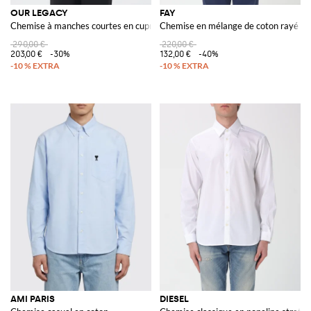
OUR LEGACY
FAY
Chemise à manches courtes en cupro avec col français
Chemise en mélange de coton rayé
290,00 €
220,00 €
203,00 €
-30%
132,00 €
-40%
AMI PARIS
DIESEL