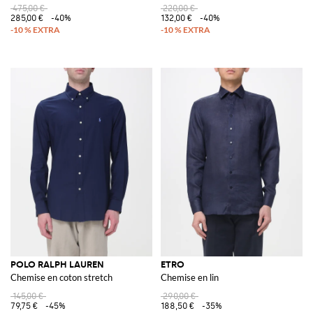
475,00 €
220,00 €
285,00 €
-40%
132,00 €
-40%
POLO RALPH LAUREN
ETRO
Chemise en coton stretch
Chemise en lin
145,00 €
290,00 €
79,75 €
-45%
188,50 €
-35%