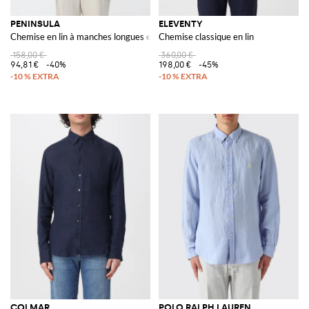
PENINSULA
ELEVENTY
Chemise en lin à manches longues et motif ethnique coupe relax
Chemise classique en lin
158,00 €
360,00 €
94,81 €
-40%
198,00 €
-45%
COLMAR
POLO RALPH LAUREN