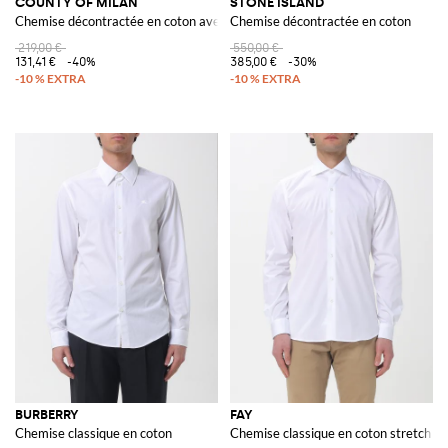
COUNTY OF MILAN
STONE ISLAND
Chemise décontractée en coton avec imprimé monogramme
Chemise décontractée en coton
219,00 €
550,00 €
131,41 €
-40%
385,00 €
-30%
BURBERRY
FAY
Chemise classique en coton
Chemise classique en coton stretch