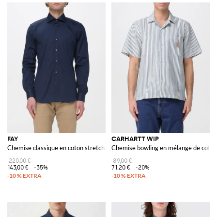
FAY
CARHARTT WIP
Chemise classique en coton stretch
Chemise bowling en mélange de coton
220,00 €
89,00 €
143,00 €
-35%
71,20 €
-20%